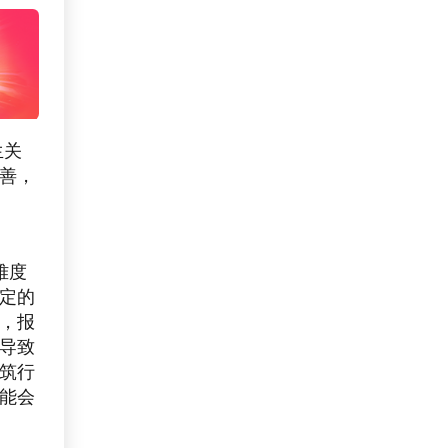
生关
善，
难度
定的
，报
导致
筑行
能会