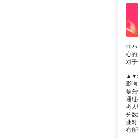
20
心的
对于
▲▼
影响
是关
通过
考人
分数
业对
有所