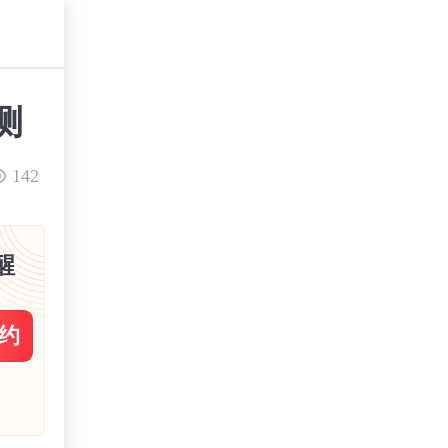
测
142
醒
约