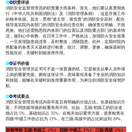
✪
✪
职责详述
消防安全监督管理员的职责重大而多样。首先，他们要认真贯彻执
行《中华人民共和国消防法》及《消防管理条例》，这是开展工作
的根本依据。其次，贯彻“谁主管，谁负责”的消防安全原则，配合
领导落实院内各部门的消防安全岗位责任制，确保责任明确，不留
死角。他们还需熟悉院内各部门的位置以及消防重点部门的基本情
况，做到心中有数。在日常工作中，严格执法，加强防火安全巡查
，一旦发现隐患或违章，及时整改，消除隐患。此外，定期对院内
所配备的各类灭火器材进行检查、统计、调整、更换，确保器材的
性能良好，关键时刻能发挥作用。
✪
✪
证书价值
消防安全管理员证书可不是一张普通的纸，它是相关从事人员申请
上岗的重要凭据。拥有这张证书，意味着你具备了专业的消防知识
和技能，能够在关键时刻发挥重要作用，为单位的消防安全保驾护
航。
✪
✪
考试要点
消防安全管理员考试内容丰富且有明确的分值占比。在基础知识方
面，不同技能等级的权重有所不同。比如，五级/初级工的职业道
德占比 5%，基础知识占 35%。在相关知识要求方面，巡查检查在
四级/中级工中的占比为 15%，在三级/高级中的占比则达到 20%。
技能等级
五级/初级工（%）
四级/中级工（%）
三级/高级（%）