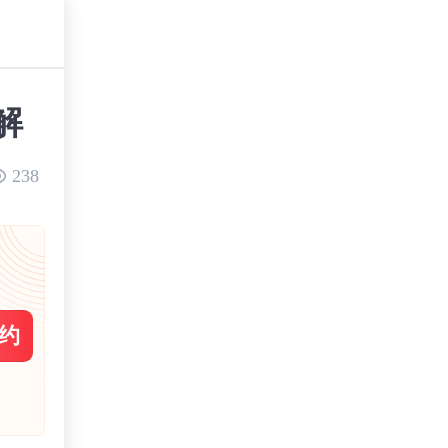
解
238
约