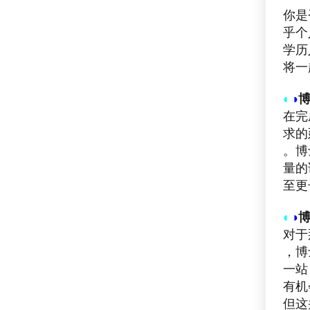
你是
乎个
学历
将一
◐
◑
在完
求的
。博
量的
至更
◐
◑
对于
，博
一站
有机
但这