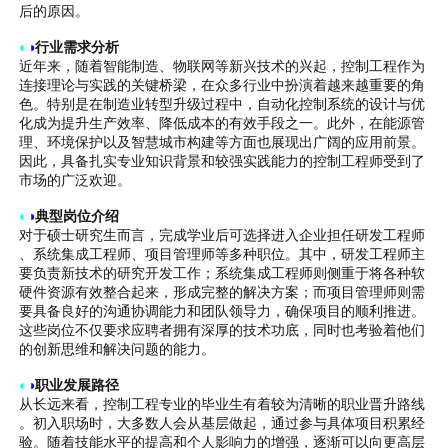
后的原因。
◐
◑
行业需求分析
近年来，随着智能制造、物联网等新兴技术的兴起，控制工程作为
连接理论与实践的关键桥梁，在众多行业中扮演着越来越重要的角
色。特别是在制造业转型升级过程中，自动化控制系统的设计与优
化成为提升生产效率、降低成本的有效手段之一。此外，在能源管
理、环境保护以及智慧城市构建等方面也展现出广阔的应用前景。
因此，具备扎实专业知识背景和较强实践能力的控制工程师受到了
市场的广泛欢迎。
◐
◑
典型岗位介绍
对于硕士研究生而言，完成学业后可选择进入企业担任研发工程师
、系统集成工程师、项目管理师等多种职位。其中，研发工程师主
要负责新技术的研究开发工作；系统集成工程师则侧重于将各种软
硬件资源有效整合起来，形成完整的解决方案；而项目管理师则需
要具备良好的沟通协调能力和团队领导力，确保项目的顺利推进。
这些岗位不仅要求应聘者拥有深厚的技术功底，同时也考验着他们
的创新思维和解决问题的能力。
◐
◑
职业发展路径
从长远来看，控制工程专业的毕业生有着较为清晰的职业晋升路线
。初入职场时，大多数人会从基层做起，通过参与具体项目积累经
验。随着技能水平的提高和个人影响力的增强，逐渐可以向更高层