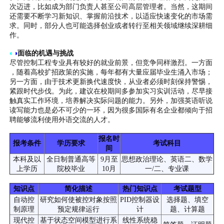
次迈进，比如成为部门负责人甚至公司高层管理者。当然，这期间
还需要不断学习新知识、掌握前沿技术，以适应快速变化的市场需
求。同时，部分人也可能选择创业或者转行至相关领域继续深耕细
作。
◐
◑
面临的机遇与挑战
尽管控制工程专业具有较好的就业前景，但竞争同样激烈。一方面
，随着高校扩招政策的实施，每年都有大量应届毕业生涌入市场；
另一方面，由于技术更新换代速度快，从业者必须时刻保持警惕，
紧跟时代步伐。为此，建议在校期间多参加实习实训活动，尽早接
触真实工作环境，培养解决实际问题的能力。另外，加强英语听说
读写能力也是必不可少的一环，因为很多国际有名企业都倾向于招
聘能够流利使用外语交流的人才。
报名时
报考条件
学历要求
考试科目
间
本科及以
全日制普通高等
9月至
思想政治理论、英语二、数学
上学历
院校毕业
10月
一/二、专业课
知识点
简化描述
热门知识点
考试题型
自动控
研究如何使被控对象按照
PID控制器设
选择题、填空
制原理
预定规律运行
计
题、计算题
现代控
基于状态空间模型进行系
线性系统稳