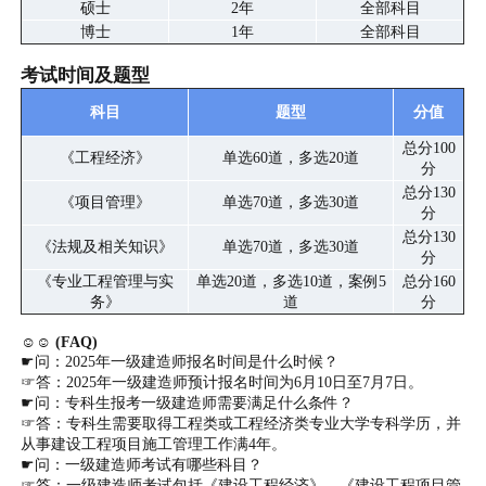
硕士
2年
全部科目
博士
1年
全部科目
考试时间及题型
科目
题型
分值
总分100
《工程经济》
单选60道，多选20道
分
总分130
《项目管理》
单选70道，多选30道
分
总分130
《法规及相关知识》
单选70道，多选30道
分
《专业工程管理与实
单选20道，多选10道，案例5
总分160
务》
道
分
☺☺ (FAQ)
☛问：2025年一级建造师报名时间是什么时候？
☞答：2025年一级建造师预计报名时间为6月10日至7月7日。
☛问：专科生报考一级建造师需要满足什么条件？
☞答：专科生需要取得工程类或工程经济类专业大学专科学历，并
从事建设工程项目施工管理工作满4年。
☛问：一级建造师考试有哪些科目？
☞答：一级建造师考试包括《建设工程经济》、《建设工程项目管