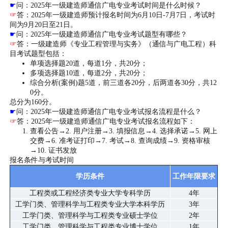
☛
问：2025年一级建造师通信广电专业考试时间是什么时候？
☞
答：2025年一级建造师预计报名时间为6月10日-7月7日，考试时
间为9月20日至21日。
☛
问：2025年一级建造师通信广电专业考试题型有哪些？
☞
答：一级建造师《专业工程管理与实务》（通信与广电工程）科
目考试题型包括：
单项选择题20道，每道1分，共20分；
多项选择题10道，每道2分，共20分；
综合分析(案例)题5道，前三道各20分，后两道各30分，共12
0分。
总分为160分。
☛
问：2025年一级建造师通信广电专业考试报名流程是什么？
☞
答：2025年一级建造师通信广电专业考试报名流程如下：
查看公告→2. 用户注册→3. 填报信息→4. 选择承诺→5. 网上
交费→6. 准考证打印→7. 考试→8. 查询成绩→9. 资格审核
→10. 证书发放
报名条件与考试时间
学历条件
工作年限要求
工程类或工程经济类专业大学专科学历
4年
工学门类、管理科学与工程类专业大学本科学历
3年
工学门类、管理科学与工程类专业硕士学位
2年
工学门类、管理科学与工程类专业博士学位
1年