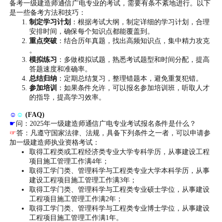
备考一级建造师通信广电专业的考试，需要有条不紊地进行。以下
是一些备考方法和技巧：
制定学习计划
：根据考试大纲，制定详细的学习计划，合理
安排时间，确保每个知识点都能覆盖到。
重点突破
：结合历年真题，找出高频知识点，集中精力攻克
。
模拟练习
：多做模拟试题，熟悉考试题型和时间分配，提高
答题速度和准确率。
总结归纳
：定期总结复习，整理错题本，避免重复犯错。
参加培训
：如果条件允许，可以报名参加培训班，听取人才
的指导，提高学习效率。
☺
☺
(FAQ)
☛
问：2025年一级建造师通信广电专业考试报名条件是什么？
☞
答：凡遵守国家法律、法规，具备下列条件之一者，可以申请参
加一级建造师执业资格考试：
取得工程类或工程经济类专业大学专科学历，从事建设工程
项目施工管理工作满4年；
取得工学门类、管理科学与工程类专业大学本科学历，从事
建设工程项目施工管理工作满3年；
取得工学门类、管理科学与工程类专业硕士学位，从事建设
工程项目施工管理工作满2年；
取得工学门类、管理科学与工程类专业博士学位，从事建设
工程项目施工管理工作满1年。