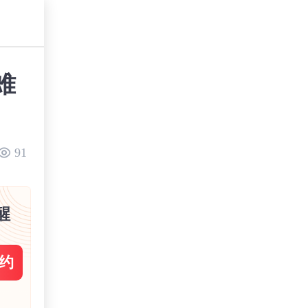
难
91
醒
约