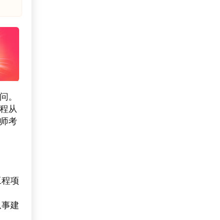
疑问。
程从
造师考
工程项
从事建