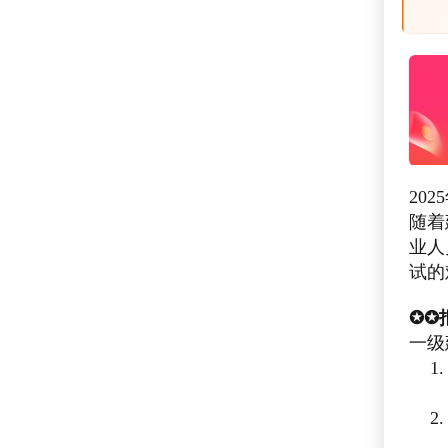
20
随着
业人
试的
✪✪
一级