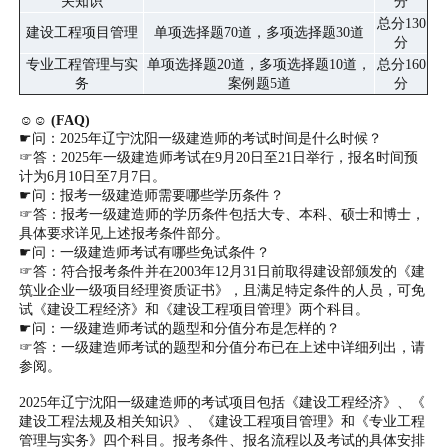
关知识
分
总分130
建设工程项目管理
单项选择题70道，多项选择题30道
分
专业工程管理与实
单项选择题20道，多项选择题10道，
总分160
务
案例题5道
分
☺☺ (FAQ)
☛问：2025年辽宁沈阳一级建造师的考试时间是什么时候？
☞答：2025年一级建造师考试在9月20日至21日举行，报名时间预
计为6月10日至7月7日。
☛问：报考一级建造师需要哪些学历条件？
☞答：报考一级建造师的学历条件包括大专、本科、硕士和博士，
具体要求详见上述报考条件部分。
☛问：一级建造师考试有哪些免试条件？
☞答：符合报考条件并在2003年12月31日前取得建设部颁发的《建
筑业企业一级项目经理资质证书》，且满足特定条件的人员，可免
试《建设工程经济》和《建设工程项目管理》两个科目。
☛问：一级建造师考试的题型和分值分布是怎样的？
☞答：一级建造师考试的题型和分值分布已在上述中详细列出，请
参阅。
2025年辽宁沈阳一级建造师的考试项目包括《建设工程经济》、《
建设工程法规及相关知识》、《建设工程项目管理》和《专业工程
管理与实务》四个科目。报考条件、报名流程以及考试的具体安排