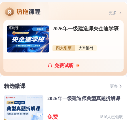
更多
2026年一级建造师央企速学班
系统课
四大引擎
大V领衔
免费试听
精选微课
更多
2026年一级建造师典型真题拆解课
免费
1816人已领取