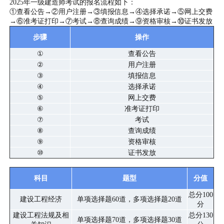
2025年一级建造师考试的报名流程如下：
①查看公告→②用户注册→③填报信息→④选择承诺→⑤网上交费
→⑥准考证打印→⑦考试→⑧查询成绩→⑨资格审核→⑩证书发放
步骤
操作
①
查看公告
②
用户注册
③
填报信息
④
选择承诺
⑤
网上交费
⑥
准考证打印
⑦
考试
⑧
查询成绩
⑨
资格审核
⑩
证书发放
科目
题型
分值
总分100
建设工程经济
单项选择题60道，多项选择题20道
分
建设工程法规及相
总分130
单项选择题70道，多项选择题30道