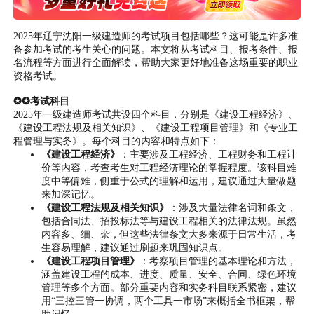
2025年辽宁沈阳一级建造师的考试项目包括哪些？这可能是许多准
备参加考试的考生关心的问题。本文将从考试科目、报考条件、报
名流程等方面进行全面解读，帮助大家更好地准备这场重要的职业
资格考试。
✪✪考试科目
2025年一级建造师考试共设四个科目，分别是《建设工程经济》、
《建设工程法规及相关知识》、《建设工程项目管理》和《专业工
程管理与实务》。每个科目的内容和特点如下：
《建设工程经济》
：主要涉及工程经济、工程财务和工程计
价等内容，考查考生对工程经济理论的掌握程度。该科目难
度中等偏难，侧重于公式的理解和运用，建议通过大量做题
来加深记忆。
《建设工程法规及相关知识》
：涉及大量法律名词和条文，
包括合同法、招投标法等与建设工程相关的法律法规。虽然
内容多、细、杂，但这些法律条文大多来源于日常生活，考
生容易理解，建议通过刷题来巩固知识点。
《建设工程项目管理》
：考察项目管理的基本理论和方法，
涵盖建设工程的成本、进度、质量、安全、合同、绿色环境
管理等多个方面。部分重要内容和实务科目联系紧密，建议
用“三控三管一协调，两个工具一市场”来概括全书框架，帮