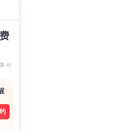
名费
41
醒
约