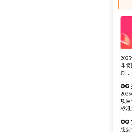
20
即将
纱，
✪✪
20
项目
标准
✪✪
想要