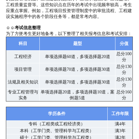
工程质量监督等。这些知识点在历年的考试中出现频率较高，考生
应重点掌握。例如，工程项目投资管理制度中的审批流程、工程建
设实施程序中的各个阶段任务等，都是常考内容。
☺☺考试信息整理
为了方便考生更好地备考，以下整理了相关报考信息和考试安排：
科目
题型
分值
总分100
工程经济
单项选择题60道，多项选择题20道
分
总分130
项目管理
单项选择题70道，多项选择题30道
分
总分130
法规及相关知识
单项选择题70道，多项选择题30道
分
专业工程管理与
单项选择题20道，多项选择题10道，案
总分160
实务
例题5道
分
学历条件
工作年限
专科（工程类或工程经济类）
满4年
本科（工学门类、管理科学与工程类）
满3年
硕士（工学门类、管理科学与工程类）
满2年