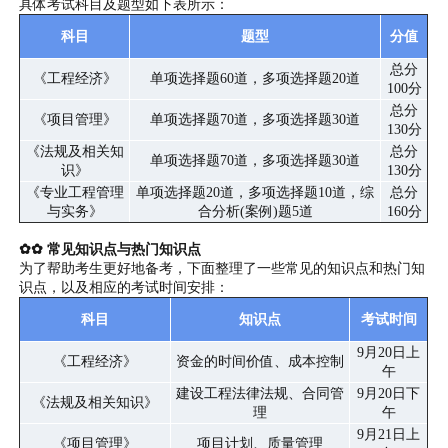
具体考试科目及题型如下表所示：
科目
题型
分值
总分
《工程经济》
单项选择题60道，多项选择题20道
100分
总分
《项目管理》
单项选择题70道，多项选择题30道
130分
《法规及相关知
总分
单项选择题70道，多项选择题30道
识》
130分
《专业工程管理
单项选择题20道，多项选择题10道，综
总分
与实务》
合分析(案例)题5道
160分
✿✿ 常见知识点与热门知识点
为了帮助考生更好地备考，下面整理了一些常见的知识点和热门知
识点，以及相应的考试时间安排：
科目
知识点
考试时间
9月20日上
《工程经济》
资金的时间价值、成本控制
午
建设工程法律法规、合同管
9月20日下
《法规及相关知识》
理
午
9月21日上
《项目管理》
项目计划、质量管理