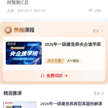
间预测汇总
全国 ·
2026.05.27 18:01:09
1689
更多
2026年一级建造师央企速学班
系统课
四大引擎
大V领衔
免费试听
精选微课
更多
2026年一级建造师典型真题拆解课