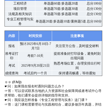
工程经济
单选题60道/多选题20道
总分100分
项目管理
单选题70道/多选题30道
总分130分
法规及相关知识
单选题70道/多选题30道
总分130分
专业工程管理与实
单选题20道/多选题10道/案例题5道
总分160分
务
内容
时间安排
注意事项
预计2025年6月10日-7
报名
关注官方公告，及时提交材料
月7日
准考证打
提前准备好打印设备，避免时刻
考前7-10天
印
出现问题
熟悉考场位置，合理安排出行时
考试
2025年9月20至21日
间
成绩查询
考试后约一个月
保持通讯畅通，等待通知
☺☺ (FAQ)
☛问：如果我在报名时遇到问题怎么办？
☞答：可以尝试联系当地的人力资源和社会保障局或者考试中心寻
求帮助，他们通常会提供详细的指导和支持。
☛问：我应该怎样准备《专业工程管理与实务》这门课？
☞答：这门课程需要理论与实践相结合，建议多做历年真题，并结