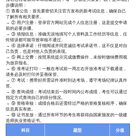
步骤说明：
① 查看公告：首先要密切关注官方发布的新考试信息，确保自己
了解所有相关要求。
→ ② 用户注册：登录官方网站完成个人信息注册，这是提交申请
前的必要步骤。
→ ③ 填报信息：准确无误地填写个人资料及工作经历等信息，任
何错误都可能导致审核不通过。
→ ④ 选择承诺：仔细阅读并同意诚信考试承诺书，这不仅是对自
己负责，也是对他人负责的表现。
→ ⑤ 网上交费：按照系统提示完成缴费操作，未按时缴纳费用视
为放弃报名。
→ ⑥ 准考证打印：一般在考试前一周左右开放准考证下载通道，
请务必及时打印并妥善保管。
→ ⑦ 考试：携带好所需证件准时到达考场，遵守考场纪律认真作
答。
→ ⑧ 查询成绩：考试结束后一段时间内公布成绩，考生可以通过
指定方式查询自己的得分情况。
→ ⑨ 资格审核：成绩合格后还需经过严格的资格复核程序，确保
信息真实有效。
→ ⑩ 证书发放：通过所有环节的考生将获得由国家颁发的一级建
造师执业资格证书。
科目
题型
分值