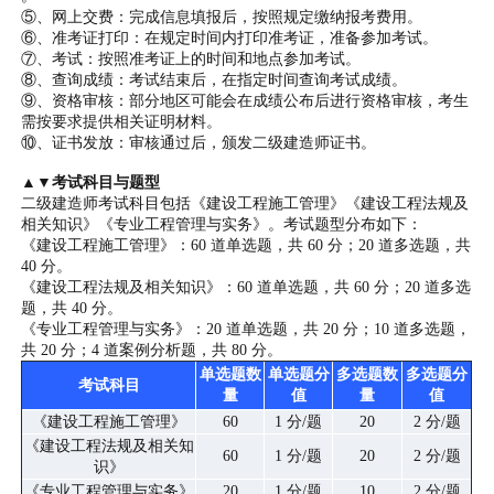
⑤、网上交费：完成信息填报后，按照规定缴纳报考费用。
⑥、准考证打印：在规定时间内打印准考证，准备参加考试。
⑦、考试：按照准考证上的时间和地点参加考试。
⑧、查询成绩：考试结束后，在指定时间查询考试成绩。
⑨、资格审核：部分地区可能会在成绩公布后进行资格审核，考生
需按要求提供相关证明材料。
⑩、证书发放：审核通过后，颁发二级建造师证书。
▲▼考试科目与题型
二级建造师考试科目包括《建设工程施工管理》《建设工程法规及
相关知识》《专业工程管理与实务》。考试题型分布如下：
《建设工程施工管理》：60 道单选题，共 60 分；20 道多选题，共
40 分。
《建设工程法规及相关知识》：60 道单选题，共 60 分；20 道多选
题，共 40 分。
《专业工程管理与实务》：20 道单选题，共 20 分；10 道多选题，
共 20 分；4 道案例分析题，共 80 分。
单选题数
单选题分
多选题数
多选题分
考试科目
量
值
量
值
《建设工程施工管理》
60
1 分/题
20
2 分/题
《建设工程法规及相关知
60
1 分/题
20
2 分/题
识》
《专业工程管理与实务》
20
1 分/题
10
2 分/题