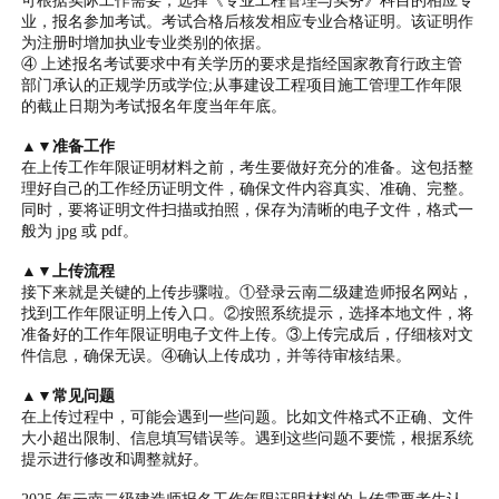
可根据实际工作需要，选择《专业工程管理与实务》科目的相应专
业，报名参加考试。考试合格后核发相应专业合格证明。该证明作
为注册时增加执业专业类别的依据。
④ 上述报名考试要求中有关学历的要求是指经国家教育行政主管
部门承认的正规学历或学位;从事建设工程项目施工管理工作年限
的截止日期为考试报名年度当年年底。
▲▼准备工作
在上传工作年限证明材料之前，考生要做好充分的准备。这包括整
理好自己的工作经历证明文件，确保文件内容真实、准确、完整。
同时，要将证明文件扫描或拍照，保存为清晰的电子文件，格式一
般为 jpg 或 pdf。
▲▼上传流程
接下来就是关键的上传步骤啦。①登录云南二级建造师报名网站，
找到工作年限证明上传入口。②按照系统提示，选择本地文件，将
准备好的工作年限证明电子文件上传。③上传完成后，仔细核对文
件信息，确保无误。④确认上传成功，并等待审核结果。
▲▼常见问题
在上传过程中，可能会遇到一些问题。比如文件格式不正确、文件
大小超出限制、信息填写错误等。遇到这些问题不要慌，根据系统
提示进行修改和调整就好。