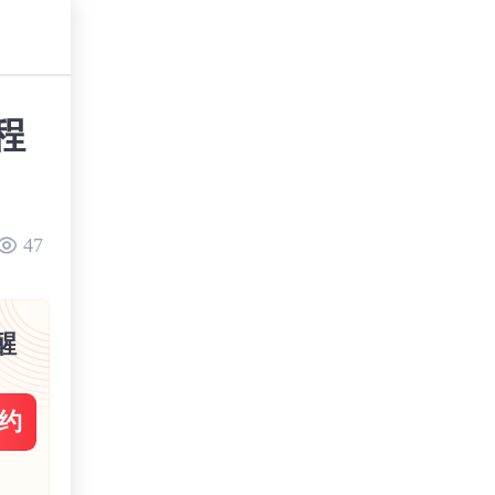
程
47
醒
约