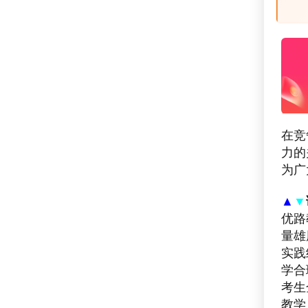
在竞
力的
为广
▲
▼
优路
量雄
实践
学合
考生
教学