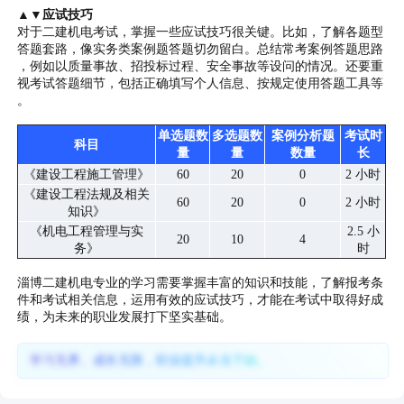
▲▼应试技巧
对于二建机电考试，掌握一些应试技巧很关键。比如，了解各题型
答题套路，像实务类案例题答题切勿留白。总结常考案例答题思路
，例如以质量事故、招投标过程、安全事故等设问的情况。还要重
视考试答题细节，包括正确填写个人信息、按规定使用答题工具等
。
单选题数
多选题数
案例分析题
考试时
科目
量
量
数量
长
《建设工程施工管理》
60
20
0
2 小时
《建设工程法规及相关
60
20
0
2 小时
知识》
《机电工程管理与实
2.5 小
20
10
4
务》
时
淄博二建机电专业的学习需要掌握丰富的知识和技能，了解报考条
件和考试相关信息，运用有效的应试技巧，才能在考试中取得好成
绩，为未来的职业发展打下坚实基础。
学习无界、成长无限，职业提升从当下始。