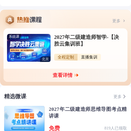
更多
2027年二级建造师智学-【决
系统课
胜云集训班】
全程定制
直播集训
北京
查看详情
精选微课
更多
2027年二级建造师思维导图考点精
讲课
免费
819人已领取