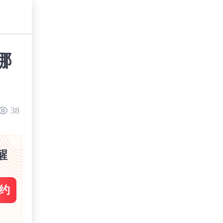
哪
38
醒
约