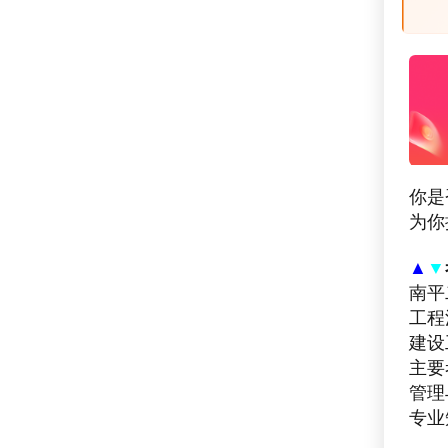
你是
为你
▲
▼
南平
工程
建设
主要
管理
专业