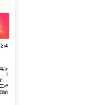
文将
建设
，《
目，
工程
面的