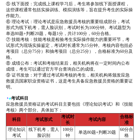
⑤ 线下面授：完成线上课程学习后，考生将参加线下面授课程，
这些课程通常包括实操训练、模拟演练等，旨在提升考生的实际操
作能力。
⑥ 理论考试：理论考试是应急救援员考核的重要组成部分，考试
形式为线下机考，需人脸识别，考试时长为100分钟。考试题型为
单选80题+判断20题，每题1分，共计100分，60分合格。
⑦ 技能考核：技能考核是检验考生实际操作能力的重要环节，考
试形式为现场实操鉴定，考试时长通常为15分钟。考核内容包括必
考项目（总分75分）和抽考项目（总分25分），合格标准为60分及
格。
⑧ 成绩公布：考试和考核结束后，相关机构将在一定时间内公布
成绩，考生可以通过官方平台查询自己的成绩。
⑨ 证书发放：对于通过考试和考核的考生，相关机构将颁发应急
救援员国家职业资格证书，这是考生具备应急救援员资格的重要证
明。
◔
◕
考试科目
应急救援员资格证的考试科目主要包括《理论知识考试》和《技能
考核》两个部分。具体如下：
考试时
合格标
科目
考试形式
考试内容
长
准
理论知识
线下机考，需人
100分
60分合
单选80题+判断20题
考试
脸识别
钟
格