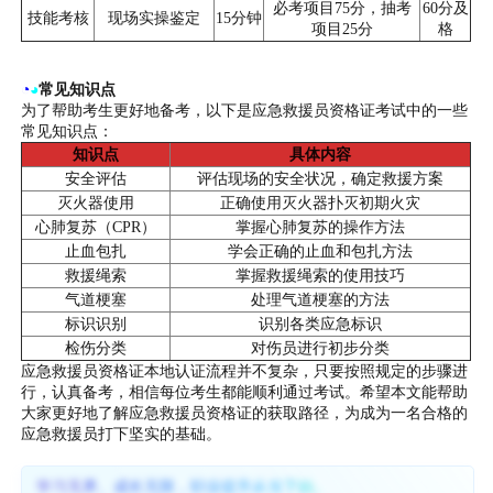
必考项目75分，抽考
60分及
技能考核
现场实操鉴定
15分钟
项目25分
格
◔
◕
常见知识点
为了帮助考生更好地备考，以下是应急救援员资格证考试中的一些
常见知识点：
知识点
具体内容
安全评估
评估现场的安全状况，确定救援方案
灭火器使用
正确使用灭火器扑灭初期火灾
心肺复苏（CPR）
掌握心肺复苏的操作方法
止血包扎
学会正确的止血和包扎方法
救援绳索
掌握救援绳索的使用技巧
气道梗塞
处理气道梗塞的方法
标识识别
识别各类应急标识
检伤分类
对伤员进行初步分类
应急救援员资格证本地认证流程并不复杂，只要按照规定的步骤进
行，认真备考，相信每位考生都能顺利通过考试。希望本文能帮助
大家更好地了解应急救援员资格证的获取路径，为成为一名合格的
应急救援员打下坚实的基础。
学习无界、成长无限，职业提升从当下始。