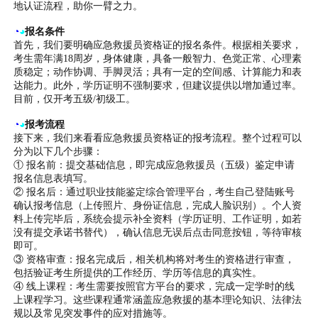
地认证流程，助你一臂之力。
◔
◕
报名条件
首先，我们要明确应急救援员资格证的报名条件。根据相关要求，
考生需年满18周岁，身体健康，具备一般智力、色觉正常、心理素
质稳定；动作协调、手脚灵活；具有一定的空间感、计算能力和表
达能力。此外，学历证明不强制要求，但建议提供以增加通过率。
目前，仅开考五级/初级工。
◔
◕
报考流程
接下来，我们来看看应急救援员资格证的报考流程。整个过程可以
分为以下几个步骤：
① 报名前：提交基础信息，即完成应急救援员（五级）鉴定申请
报名信息表填写。
② 报名后：通过职业技能鉴定综合管理平台，考生自己登陆账号
确认报考信息（上传照片、身份证信息，完成人脸识别）。个人资
料上传完毕后，系统会提示补全资料（学历证明、工作证明，如若
没有提交承诺书替代），确认信息无误后点击同意按钮，等待审核
即可。
③ 资格审查：报名完成后，相关机构将对考生的资格进行审查，
包括验证考生所提供的工作经历、学历等信息的真实性。
④ 线上课程：考生需要按照官方平台的要求，完成一定学时的线
上课程学习。这些课程通常涵盖应急救援的基本理论知识、法律法
规以及常见突发事件的应对措施等。