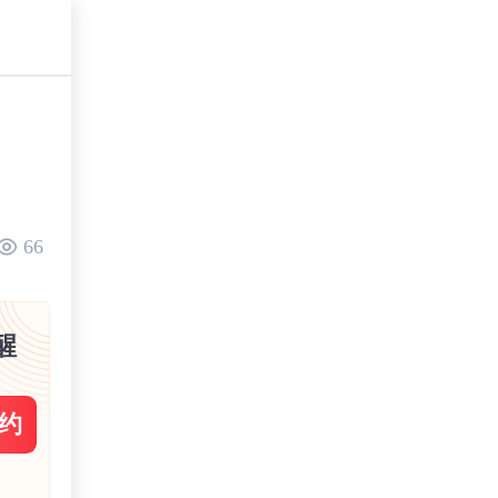
66
醒
约