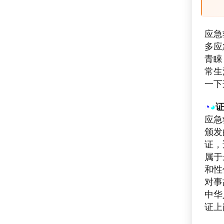
应急
多应
青睐
常生
一下
◔
◕
应急
颁发
证，
属于
和性
对事
中华
证上