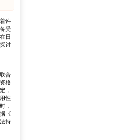
着许
备受
在日
探讨
联合
资格
定，
用性
时，
据《
法持