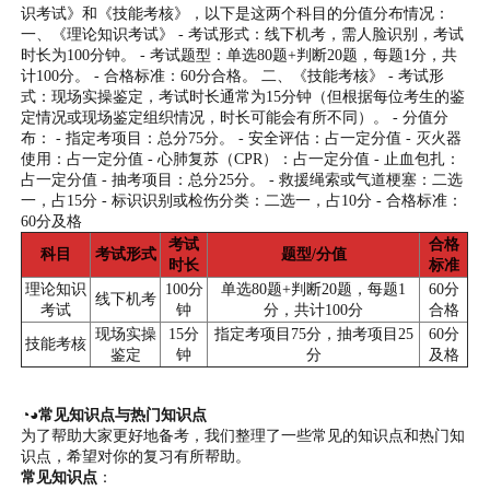
识考试》和《技能考核》，以下是这两个科目的分值分布情况：
一、《理论知识考试》 - 考试形式：线下机考，需人脸识别，考试
时长为100分钟。 - 考试题型：单选80题+判断20题，每题1分，共
计100分。 - 合格标准：60分合格。 二、《技能考核》 - 考试形
式：现场实操鉴定，考试时长通常为15分钟（但根据每位考生的鉴
定情况或现场鉴定组织情况，时长可能会有所不同）。 - 分值分
布： - 指定考项目：总分75分。 - 安全评估：占一定分值 - 灭火器
使用：占一定分值 - 心肺复苏（CPR）：占一定分值 - 止血包扎：
占一定分值 - 抽考项目：总分25分。 - 救援绳索或气道梗塞：二选
一，占15分 - 标识识别或检伤分类：二选一，占10分 - 合格标准：
60分及格
考试
合格
科目
考试形式
题型/分值
时长
标准
理论知识
100分
单选80题+判断20题，每题1
60分
线下机考
考试
钟
分，共计100分
合格
现场实操
15分
指定考项目75分，抽考项目25
60分
技能考核
鉴定
钟
分
及格
◔◕常见知识点与热门知识点
为了帮助大家更好地备考，我们整理了一些常见的知识点和热门知
识点，希望对你的复习有所帮助。
常见知识点
：