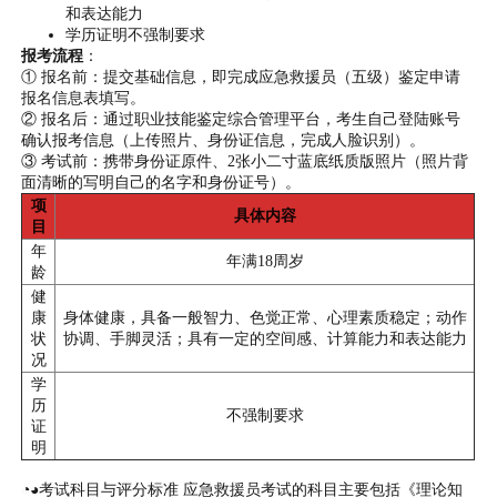
和表达能力
学历证明不强制要求
报考流程
：
① 报名前：提交基础信息，即完成应急救援员（五级）鉴定申请
报名信息表填写。
② 报名后：通过职业技能鉴定综合管理平台，考生自己登陆账号
确认报考信息（上传照片、身份证信息，完成人脸识别）。
③ 考试前：携带身份证原件、2张小二寸蓝底纸质版照片（照片背
面清晰的写明自己的名字和身份证号）。
项
具体内容
目
年
年满18周岁
龄
健
康
身体健康，具备一般智力、色觉正常、心理素质稳定；动作
状
协调、手脚灵活；具有一定的空间感、计算能力和表达能力
况
学
历
不强制要求
证
明
◔◕考试科目与评分标准 应急救援员考试的科目主要包括《理论知