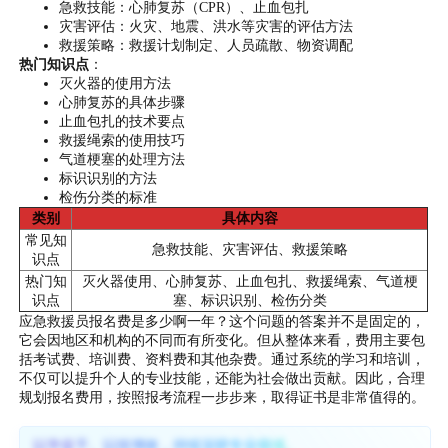
急救技能：心肺复苏（CPR）、止血包扎
灾害评估：火灾、地震、洪水等灾害的评估方法
救援策略：救援计划制定、人员疏散、物资调配
热门知识点
：
灭火器的使用方法
心肺复苏的具体步骤
止血包扎的技术要点
救援绳索的使用技巧
气道梗塞的处理方法
标识识别的方法
检伤分类的标准
类别
具体内容
常见知
急救技能、灾害评估、救援策略
识点
热门知
灭火器使用、心肺复苏、止血包扎、救援绳索、气道梗
识点
塞、标识识别、检伤分类
应急救援员报名费是多少啊一年？这个问题的答案并不是固定的，
它会因地区和机构的不同而有所变化。但从整体来看，费用主要包
括考试费、培训费、资料费和其他杂费。通过系统的学习和培训，
不仅可以提升个人的专业技能，还能为社会做出贡献。因此，合理
规划报名费用，按照报考流程一步步来，取得证书是非常值得的。
以学促干、以技增效，持续深耕专业领域。