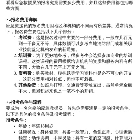
看看应急救援员的报考究竟需要多少费用，并且这些费用都包括哪
些方面。
◔◕报名费用详解
应急救援员的报名费用因地区和机构的不同而有所差异。通常情况
下，报名费主要包括以下几个部分：
考试费
：这是报名过程中主要的一部分费用，一般在几百元
到一千多元不等。具体数额可以参考当地消防部门或相关职
业技能鉴定机构发布的新通知。
培训费
：为了更好地备考，很多考生会选择参加专业的培训
课程。这类课程的费用根据培训机构的资质和服务内容有所
不同，大致在几千元至上万元之间。
资料费
：购买教材、模拟题等学习资料也是必不可少的开支
。这部分费用相对较低，但也不可忽视。
其他杂费
：如照片打印、交通费等零散支出，虽然单笔金额
不大，但累积起来也是一笔不小的开销。
◔◕报考条件与流程
要成为一名合格的应急救援员，首先你需要满足一定的报考条件。
以下是具体的报名条件及报考流程：
报考条件
：
年龄：年满18周岁
健康状况：身体健康，具备一般智力、色觉正常、心理素质
稳定；动作协调、手脚灵活；具有一定的空间感、计算能力