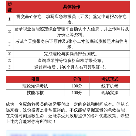
步
具体操作
骤
提交基础信息，填写应急救援员（五级）鉴定申请报名信息
①
表。
登录职业技能鉴定综合管理平台确认个人信息，并上传照片及
②
身份证等资料。
考试当天携带身份证原件及2张小二寸蓝底纸质版照片前往考
③
场。
④
完成理论与实操两部分测试。
⑤
查询成绩并等待资格审核结果公布。
⑥
通过审核后，约6个月左右可领取证书。
项目
分值
考试形式
理论知识考试
100分
线下机考
技能考核
100分
现场实操
成为一名应急救援员的确需要付出一定的金钱和时间成本。但从长
远来看，这份投资是非常值得的。不仅能够掌握宝贵的急救技能，
在关键时刻拯救生命，还能享受到政府提供的各种优惠政策。希望
上述内容能对你有所帮助！