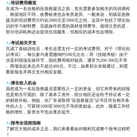
◔
◕
培训费用概览
在成为一名合格的应急救援员之前，首先需要参加相关的培训课程
。根据地区不同，收费标准也会有所差异。一般来说，初级应急救
援员的培训费用大约在2000元至5000元之间。这其中包括了理论知
识的学习材料费、实践操作所需的器材使用费等。值得注意的是，
部分培训机构还会提供住宿服务，但相应的成本也会增加。
◔
◕
考试相关开支
完成了基础训练后，考生还需支付一定的考试费用。对于《理论知
识考试》，每位参与者需缴纳约100元左右；而《技能考核》由于
涉及到现场实操环节，因此费用相对较高，通常为200-300元不等
。两项加起来总共不超过400元。不过，如果初次未能通过，则需
重新报名并再次支付相应金额。
◔
◕
潜在收入机会
虽然成为一名应急救援员需要投入一定的资金，但它所带来的回报
也是相当可观的。除了基本工资外，部分地区还会给予持证者一定
的财政补贴。例如，在广东省取得“应急救援员”证书且符合相关条
件的人士，可获得1000至3000元不等的奖励金。此外，随着工作经
验的增长，薪资水平也会逐步提升。
◔
◕
报考全流程指南
了解完大致的成本之后，我们来看看如何顺利完成整个报考过程吧
！