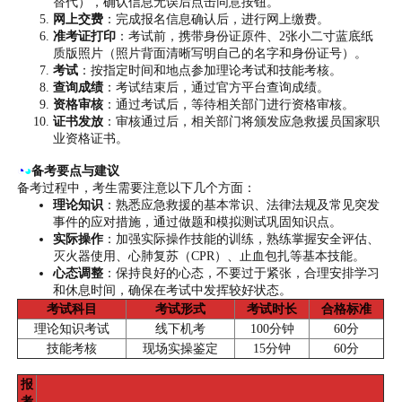
替代），确认信息无误后点击同意按钮。
网上交费
：完成报名信息确认后，进行网上缴费。
准考证打印
：考试前，携带身份证原件、2张小二寸蓝底纸
质版照片（照片背面清晰写明自己的名字和身份证号）。
考试
：按指定时间和地点参加理论考试和技能考核。
查询成绩
：考试结束后，通过官方平台查询成绩。
资格审核
：通过考试后，等待相关部门进行资格审核。
证书发放
：审核通过后，相关部门将颁发应急救援员国家职
业资格证书。
◔
◕
备考要点与建议
备考过程中，考生需要注意以下几个方面：
理论知识
：熟悉应急救援的基本常识、法律法规及常见突发
事件的应对措施，通过做题和模拟测试巩固知识点。
实际操作
：加强实际操作技能的训练，熟练掌握安全评估、
灭火器使用、心肺复苏（CPR）、止血包扎等基本技能。
心态调整
：保持良好的心态，不要过于紧张，合理安排学习
和休息时间，确保在考试中发挥较好状态。
考试科目
考试形式
考试时长
合格标准
理论知识考试
线下机考
100分钟
60分
技能考核
现场实操鉴定
15分钟
60分
报
考