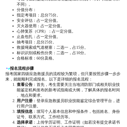
不同）。
分值分布：
指定考项目：总分75分。
安全评估：占一定分值。
灭火器使用：占一定分值。
心肺复苏（CPR）：占一定分值。
止血包扎：占一定分值。
抽考项目：总分25分。
救援绳索或气道梗塞：二选一，占15分。
标识识别或检伤分类：二选一，占10分。
合格标准：60分及格。
◔
◕
报名流程步骤
报考国家四级应急救援员的流程较为繁琐，但只要按照步骤一步步
来，就能顺利完成报名。以下是详细的报名流程：
查看公告
：首先，考生需要关注当地消防部门或相关职业技
能鉴定机构发布的新考试指南或大纲，了解具体的报名时间
、地点和要求。
用户注册
：登录应急救援员职业技能鉴定综合管理平台，进
行用户注册。
填报信息
：填写个人基本信息和申报条件，包括姓名、身份
证号、联系方式、工作经历等。
选择承诺
：上传学历证明、工作证明（如若没有提交承诺书