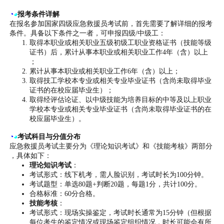
◔
◕
报考条件详解
在报名参加国家四级应急救援员考试前，首先需要了解详细的报考
条件。具备以下条件之一者，可申报四级/中级工：
取得本职业或相关职业五级初级工职业资格证书（技能等级
证书）后，累计从事本职业或相关职业工作4年（含）以上
；
累计从事本职业或相关职业工作6年（含）以上；
取得技工学校本专业或相关专业毕业证书（含尚未取得毕业
证书的在校应届毕业生）；
取得经评估论证、以中级技能为培养目标的中等及以上职业
学校本专业或相关专业毕业证书（含尚未取得毕业证书的在
校应届毕业生）。
◔
◕
考试科目与分值分布
应急救援员考试主要分为《理论知识考试》和《技能考核》两部分
，具体如下：
理论知识考试
：
考试形式：线下机考，需人脸识别，考试时长为100分钟。
考试题型：单选80题+判断20题，每题1分，共计100分。
合格标准：60分合格。
技能考核
：
考试形式：现场实操鉴定，考试时长通常为15分钟（但根据
每位考生的鉴定情况或现场鉴定组织情况，时长可能会有所