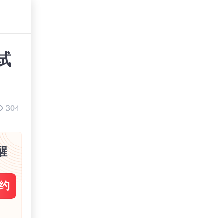
试
304
醒
约