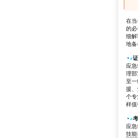
在当
的必
细解
地备
◔
◕
应急
理部
至一
援、
个专
样值
◔
◕
应急
技能