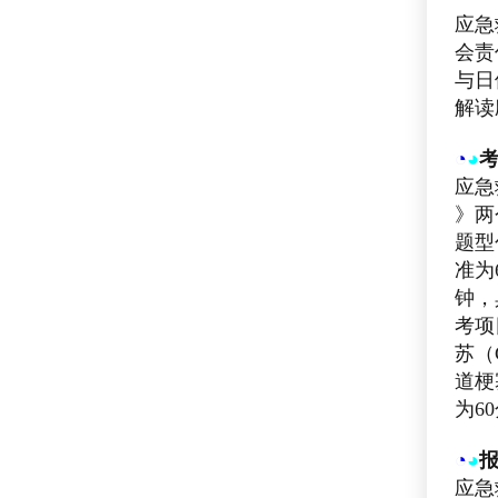
应急
会责
与日
解读
◔
◕
应急
》两
题型
准为
钟，
考项
苏（
道梗
为6
◔
◕
应急