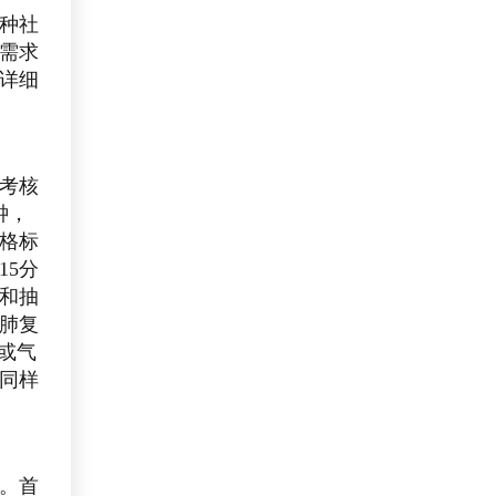
种社
需求
详细
考核
钟，
合格标
15分
和抽
肺复
或气
同样
。首