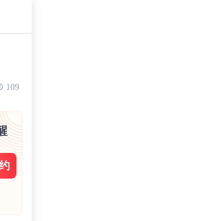
109
醒
约