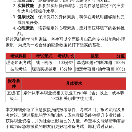
实操技能
：多参加实际操作训练，提高在紧急情况下的应变
能力和实际操作水平。
健康状况
：保持良好的身体素质，确保在考试时能够顺利完
成各项任务。
心理素质
：培养稳定的心理素质，应对高压环境下的各种挑
战。
通过系统的学习和训练，考生可以全面提升自己的专业技能和心理
素质，为成为一名合格的应急救援员打下坚实的基础。
考试科目
考试形式
考试时长
题型
分值
理论知识考试
线下机考
100分钟
单选80题+判断20题
100分
技能考核
现场实操鉴定
15分钟
指定考项目+抽考项目
100分
报考条
具体要求
件
五级/初
累计从事本职业或相关职业工作1年（含）以上；或本职
级工
业或相关职业学徒期满。
本文详细介绍了应急救援员的报考条件、考试科目、报名流程及备
考建议。通过系统的学习和训练，应急救援员能够提升专业技能，
获得职业资格，并为社会贡献自己的力量。希望本文能够帮助有志
于成为应急救援员的朋友们更好地准备考试，顺利通过认证。