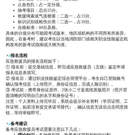
止血包扎：占一定分值。
抽考项目：总分25分。
救援绳索或气道梗塞：二选一，占15分。
标识识别或检伤分类：二选一，占10分。
合格标准：60分及格。
具体的分值分布可能因考试版本、地区或机构的不同而有所差异。
因此，在备考时，建议考生以当地消防部门或相关职业技能鉴定机
构发布的新考试指南或大纲为准。
◔
◕
报名流程
应急救援员的报名流程如下：
① 报名前：提交基础信息，即完成应急救援员（五级）鉴定申请
报名信息表填写。
② 报名后：通过职业技能鉴定综合管理平台，考生自己登陆账号
确认报考信息（上传照片、身份证信息，完成人脸识别）。
③ 考试前：携带身份证原件、2张小二寸蓝底纸质版照片（照片背
面清晰的写明自己的名字和身份证号）。
注意：个人资料上传完毕后，系统会提示补全资料（学历证明、工
作证明，如若没有提交承诺书替代），确认信息无误后点击同意按
钮，等待审核即可。
◔
◕
备考建议
备考应急救援员考试需要注意以下几点：
理论知识
：多做模拟题，熟悉考试题型和时间分配。