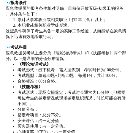
◔
◕
报考条件
应急救援员的报考条件相对明确，目前仅开放五级/初级工的报考
。具体条件如下：
累计从事本职业或相关职业工作1年（含）以上；
本职业或相关职业学徒期满。
这些条件确保了考生具备一定的实际工作经验，从而能够在紧急情
况下迅速有效地采取行动。
◔
◕
考试科目
应急救援员考试主要分为《理论知识考试》和《技能考核》两个部
分。以下是详细的分值分布情况：
《理论知识考试》
考试形式：线下机考，需人脸识别，考试时长为100分钟。
考试题型：单选80题+判断20题，每题1分，共计100分。
合格标准：60分合格。
《技能考核》
考试形式：现场实操鉴定，考试时长通常为15分钟（但根据
每位考生的鉴定情况或现场鉴定组织情况，时长可能会有所
不同）。
分值分布：
指定考项目：总分75分。
安全评估：占一定分值。
灭火器使用：占一定分值。
心肺复苏（CPR）：占一定分值。