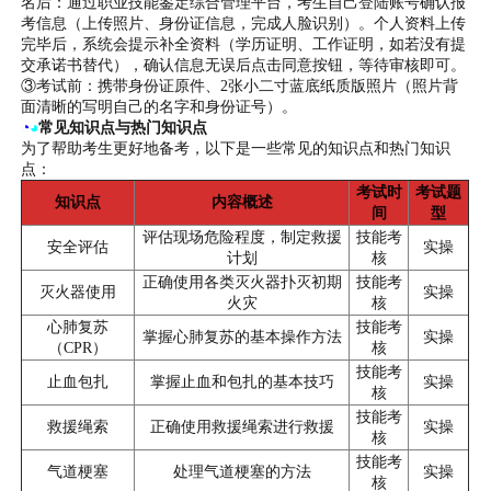
名后：通过职业技能鉴定综合管理平台，考生自己登陆账号确认报
考信息（上传照片、身份证信息，完成人脸识别）。个人资料上传
完毕后，系统会提示补全资料（学历证明、工作证明，如若没有提
交承诺书替代），确认信息无误后点击同意按钮，等待审核即可。
③考试前：携带身份证原件、2张小二寸蓝底纸质版照片（照片背
面清晰的写明自己的名字和身份证号）。
◔
◕
常见知识点与热门知识点
为了帮助考生更好地备考，以下是一些常见的知识点和热门知识
点：
考试时
考试题
知识点
内容概述
间
型
评估现场危险程度，制定救援
技能考
安全评估
实操
计划
核
正确使用各类灭火器扑灭初期
技能考
灭火器使用
实操
火灾
核
心肺复苏
技能考
掌握心肺复苏的基本操作方法
实操
（CPR）
核
技能考
止血包扎
掌握止血和包扎的基本技巧
实操
核
技能考
救援绳索
正确使用救援绳索进行救援
实操
核
技能考
气道梗塞
处理气道梗塞的方法
实操
核