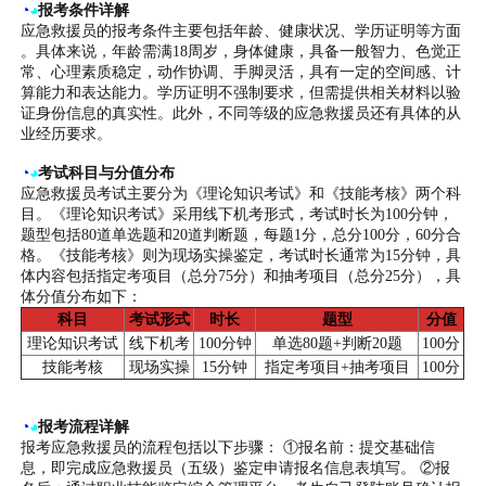
◔
◕
报考条件详解
应急救援员的报考条件主要包括年龄、健康状况、学历证明等方面
。具体来说，年龄需满18周岁，身体健康，具备一般智力、色觉正
常、心理素质稳定，动作协调、手脚灵活，具有一定的空间感、计
算能力和表达能力。学历证明不强制要求，但需提供相关材料以验
证身份信息的真实性。此外，不同等级的应急救援员还有具体的从
业经历要求。
◔
◕
考试科目与分值分布
应急救援员考试主要分为《理论知识考试》和《技能考核》两个科
目。《理论知识考试》采用线下机考形式，考试时长为100分钟，
题型包括80道单选题和20道判断题，每题1分，总分100分，60分合
格。《技能考核》则为现场实操鉴定，考试时长通常为15分钟，具
体内容包括指定考项目（总分75分）和抽考项目（总分25分），具
体分值分布如下：
科目
考试形式
时长
题型
分值
理论知识考试
线下机考
100分钟
单选80题+判断20题
100分
技能考核
现场实操
15分钟
指定考项目+抽考项目
100分
◔
◕
报考流程详解
报考应急救援员的流程包括以下步骤： ①报名前：提交基础信
息，即完成应急救援员（五级）鉴定申请报名信息表填写。 ②报