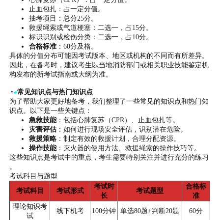
止血包扎：占一定分值。
抽考项目：总分25分。
救援绳索或气道梗塞：二选一，占15分。
标识识别或检伤分类：二选一，占10分。
合格标准
：60分及格。
具体的分值分布可能因考试版本、地区或机构的不同而有所差异。
因此，在备考时，建议考生以当地消防部门或相关职业技能鉴定机
构发布的新考试指南或大纲为准。
◔
◕
常见知识点与热门知识点
为了帮助大家更好地备考，我们整理了一些常见的知识点和热门知
识点。以下是一些关键点：
急救技能
：包括心肺复苏（CPR）、止血包扎等。
灾害评估
：如何进行现场安全评估，识别潜在危险。
救援策略
：制定有效的救援计划，合理分配资源。
操作技能
：灭火器的使用方法、救援绳索的操作技巧等。
这些知识点是考试中的重点，考生需要特别关注并进行充分的练习
。
考试科目与题型
考试时
合格标
考试科目
考试形式
考试题型
长
准
理论知识考
线下机考
100分钟
单选80题+判断20题
60分
试