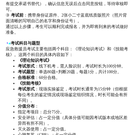
有提交承诺书替代），确认信息无误后点击同意按钮，等待审核即
可。
③
考试前
：携带身份证原件、2张小二寸蓝底纸质版照片（照片背
面清晰的写明自己的名字和身份证号）。
通过以上步骤，考生可以顺利完成报名，并为即将到来的考试做好
准备。
◔
◕
考试科目与题型
应急救援员考试主要包括两个科目：《理论知识考试》和《技能考
核》。这两个科目的具体内容如下：
《理论知识考试》
考试形式
：线下机考，需人脸识别，考试时长为100分钟。
考试题型
：单选80题+判断20题，每题1分，共计100分。
合格标准
：60分合格。
《技能考核》
考试形式
：现场实操鉴定，考试时长通常为15分钟（但根据
每位考生的鉴定情况或现场鉴定组织情况，时长可能会有所
不同）。
分值分布
：
指定考项目：总分75分。
安全评估：占一定分值（具体分值可能因考试版本或地区差
异而有所不同）。
灭火器使用：占一定分值。
心肺复苏（CPR）：占一定分值。