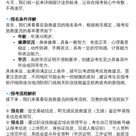
今天，我们就一起来详细探讨这些标准，让你在报考前心中有数，
不再迷茫。
◔
◕
报名条件详解
首先，我们来看看应急救援员的报名条件。根据相关规定，报考应
急救援员的基本要求如下：
年龄
：年满18周岁。
健康状况
：身体健康，具备一般智力、色觉正常、心理素质
稳定；动作协调、手脚灵活；具有一定的空间感、计算能力
和表达能力。
学历
：虽然学历证明不强制要求，但建议考生至少具备高中
毕业或同等学力。
具体来说，如果你满足以上条件，就可以考虑报考应急救援员。需
要注意的是，不同地区可能会有一些细微的差别，建议考生在报考
前仔细阅读当地消防部门或相关职业技能鉴定机构发布的新指南。
◔
◕
报考流程解析
接下来，我们来看看应急救援员的报考流程。完整的报考流程如下
：
①
报名前
：提交基础信息，即完成应急救援员（五级）鉴定申请报
名信息表填写。
②
报名后
：通过职业技能鉴定综合管理平台，考生自己登陆账号确
认报考信息（上传照片、身份证信息，完成人脸识别）。个人资料
上传完毕后，系统会提示补全资料（学历证明、工作证明，如若没