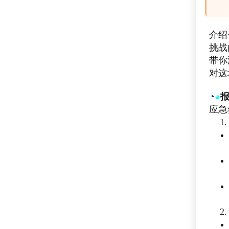
介绍
挑战
带你
对这
◔
◕
应急