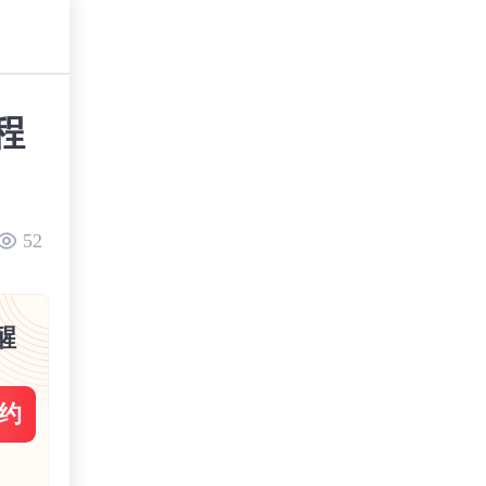
程
52
醒
约