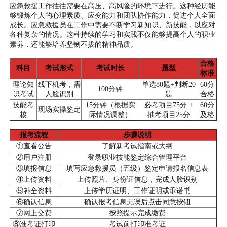
应急救援工作往往需要在高压、高风险的环境下进行。这种经历能
够锻炼个人的心理素质、应变能力和团队协作能力，促进个人全面
成长。应急救援员在工作中需要不断学习新知识、新技能，以应对
各种复杂的情况。这种持续的学习和实践不仅能够提高个人的职业
素养，还能够培养坚韧不拔的精神品质。
合格
科目
考试形式
考试时长
题型
标准
理论知
线下机考，需
单选80题+判断20
60分
100分钟
识考试
人脸识别
题
合格
技能考
15分钟（根据实
必考项目75分 +
60分
现场实操鉴定
核
际情况调整）
抽考项目25分
及格
报考流程
步骤说明
①查看公告
了解新考试指南或大纲
②用户注册
登录职业技能鉴定综合管理平台
③填报信息
填写应急救援员（五级）鉴定申请报名信息表
④上传资料
上传照片、身份证信息，完成人脸识别
⑤补全资料
上传学历证明、工作证明或承诺书
⑥确认信息
确认报考信息无误后点击同意按钮
⑦网上交费
按照提示完成缴费
⑧准考证打印
考试前打印准考证