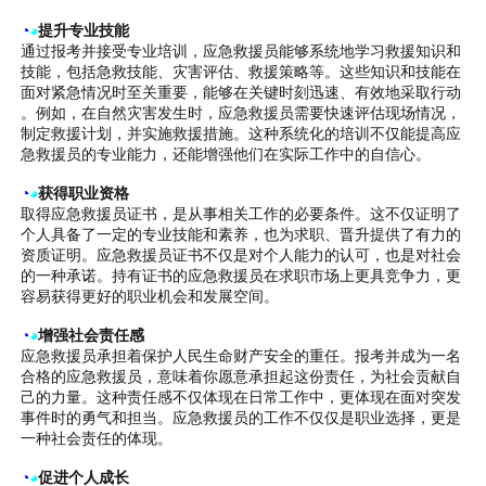
◔
◕
提升专业技能
通过报考并接受专业培训，应急救援员能够系统地学习救援知识和
技能，包括急救技能、灾害评估、救援策略等。这些知识和技能在
面对紧急情况时至关重要，能够在关键时刻迅速、有效地采取行动
。例如，在自然灾害发生时，应急救援员需要快速评估现场情况，
制定救援计划，并实施救援措施。这种系统化的培训不仅能提高应
急救援员的专业能力，还能增强他们在实际工作中的自信心。
◔
◕
获得职业资格
取得应急救援员证书，是从事相关工作的必要条件。这不仅证明了
个人具备了一定的专业技能和素养，也为求职、晋升提供了有力的
资质证明。应急救援员证书不仅是对个人能力的认可，也是对社会
的一种承诺。持有证书的应急救援员在求职市场上更具竞争力，更
容易获得更好的职业机会和发展空间。
◔
◕
增强社会责任感
应急救援员承担着保护人民生命财产安全的重任。报考并成为一名
合格的应急救援员，意味着你愿意承担起这份责任，为社会贡献自
己的力量。这种责任感不仅体现在日常工作中，更体现在面对突发
事件时的勇气和担当。应急救援员的工作不仅仅是职业选择，更是
一种社会责任的体现。
◔
◕
促进个人成长