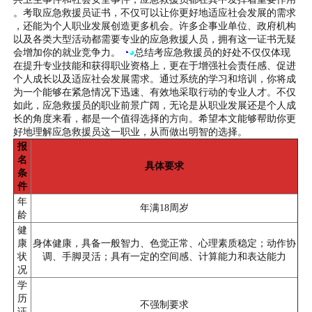
。考取应急救援员证书，不仅可以让你更好地适应社会发展的需求
，还能为个人职业发展创造更多机会。许多企事业单位、政府机构
以及各类大型活动都需要专业的应急救援人员，拥有这一证书无疑
会增加你的就业竞争力。
◔
◕
总结考应急救援员的好处不仅仅体现
在提升专业技能和获得职业资格上，更在于增强社会责任感、促进
个人成长以及适应社会发展需求。通过系统的学习和培训，你将成
为一个能够在紧急情况下迅速、有效地采取行动的专业人才。不仅
如此，应急救援员的职业前景广阔，无论是从职业发展还是个人成
长的角度来看，都是一个值得选择的方向。希望本文能够帮助你更
好地理解应急救援员这一职业，从而做出明智的选择。
报
名
具体要求
条
件
年
年满18周岁
龄
健
康
身体健康，具备一般智力、色觉正常、心理素质稳定；动作协
状
调、手脚灵活；具有一定的空间感、计算能力和表达能力
况
学
历
不强制要求
证