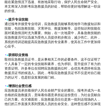
能在紧急情况下迅速、有效地采取行动，保护人民生命财产安全。
本文将深入剖析考应急救援员的好处，帮助你更好地理解这一职业
的价值。
◔
◕
提升专业技能
通过报考并接受专业培训，应急救援员能够系统地学习救援知识和
技能，包括急救技能、灾害评估、救援策略等。这些知识和技能在
面对紧急情况时尤为重要。例如，在一次地震中，具备急救技能的
应急救援员可以迅速为受伤人员提供初步救治，减少伤亡。此外，
系统的培训还能提高应急救援员的专业素养，使其在工作中更加得
心应手。
◔
◕
获得职业资格
取得应急救援员证书，是从事相关工作的必要条件。这不仅证明了
个人具备了一定的专业技能和素养，也为求职、晋升提供了有力的
资质证明。许多单位在招聘应急救援岗位时，会优先考虑持有应急
救援员证书的候选人。因此，考取应急救援员证书不仅是对自己能
力的认可，也是职业发展的敲门砖。
◔
◕
增强社会责任感
应急救援员承担着保护人民生命财产安全的重任。报考并成为一名
合格的应急救援员，意味着你愿意承担起这份责任，为社会贡献自
己的力量。在灾难面前，应急救援员往往是第一批到达现场的人，
他们的工作直接关系到受困人员的生命安全。这种责任感不仅体现