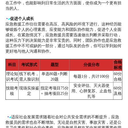
在工作中，也能影响到日常生活的方方面面，使你成为一个更有担
当的人。
◔
◕
促进个人成长
应急救援工作往往需要在高压、高风险的环境下进行。这种经历能
够锻炼个人的心理素质、应变能力和团队协作能力，促进个人全面
成长。在紧急情况下，应急救援员需要迅速做出判断并采取行动，
这种压力下的决策能力是非常宝贵的。同时，团队协作也是应急救
援工作中不可或缺的一部分，通过与队友的合作，你可以学到如何
更好地与他人沟通和协作。
合格
科目
考试形式
题型
分值分布
标准
理论知
线下机考，
单选80题+判断
60分
每题1分，共计100分
识考试
需人脸识别
20题
合格
安全评估、灭火器使
技能考
现场实操鉴
指定考项目75分
60分
用、心肺复苏、止血包
核
定
+ 抽考项目25分
及格
扎等
◔
◕
适应社会发展需求随着社会对公共安全需求的不断提升，应急
救援员的需求也在不断增加。无论是自然灾害、事故灾害，还是公
共卫生事件和社会安全事件，应急救援员都在其中发挥着重要作用