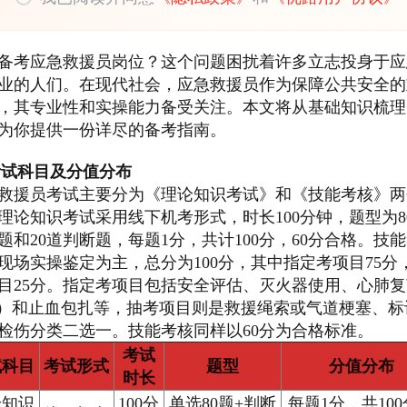
备考应急救援员岗位？这个问题困扰着许多立志投身于应
业的人们。在现代社会，应急救援员作为保障公共安全的
，其专业性和实操能力备受关注。本文将从基础知识梳理
为你提供一份详尽的备考指南。
考试科目及分值分布
救援员考试主要分为《理论知识考试》和《技能考核》两
理论知识考试采用线下机考形式，时长100分钟，题型为8
题和20道判断题，每题1分，共计100分，60分合格。技
现场实操鉴定为主，总分为100分，其中指定考项目75分
目25分。指定考项目包括安全评估、灭火器使用、心肺复
R）和止血包扎等，抽考项目则是救援绳索或气道梗塞、标
检伤分类二选一。技能考核同样以60分为合格标准。
考试
试科目
考试形式
题型
分值分布
时长
论知识
100分
单选80题+判断
每题1分，共10