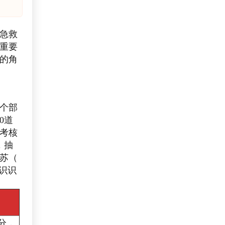
急救
重要
的角
个部
0道
能考核
，抽
苏（
识识
0分，