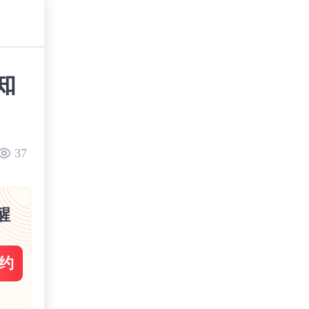
知
37
醒
约