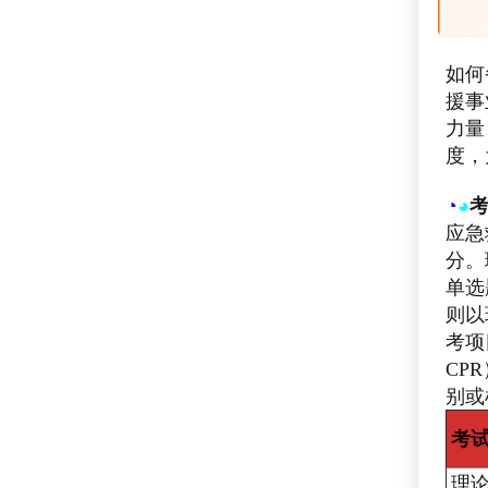
如何
援事
力量
度，
◔
◕
应急
分。
单选
则以
考项
CP
别或
考
理