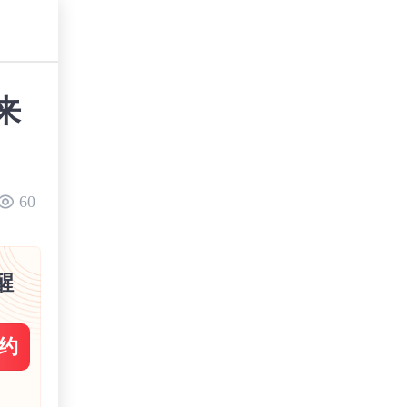
来
60
醒
约