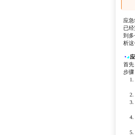
应急
已经
到多
析这
◔
◕
首先
步骤