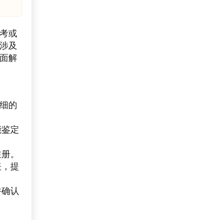
考或
涉及
面解
细的
能鉴定
注册。
表，提
并确认