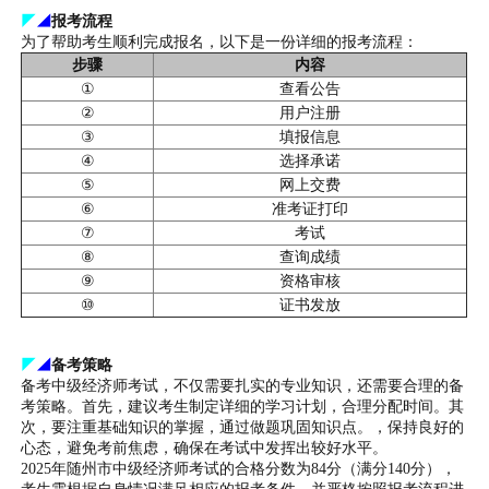
◤
◢
报考流程
为了帮助考生顺利完成报名，以下是一份详细的报考流程：
步骤
内容
①
查看公告
②
用户注册
③
填报信息
④
选择承诺
⑤
网上交费
⑥
准考证打印
⑦
考试
⑧
查询成绩
⑨
资格审核
⑩
证书发放
◤
◢
备考策略
备考中级经济师考试，不仅需要扎实的专业知识，还需要合理的备
考策略。首先，建议考生制定详细的学习计划，合理分配时间。其
次，要注重基础知识的掌握，通过做题巩固知识点。，保持良好的
心态，避免考前焦虑，确保在考试中发挥出较好水平。
2025年随州市中级经济师考试的合格分数为84分（满分140分），