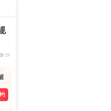
规
29
醒
约