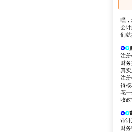
嘿，
会计
们就
✪
✪
注册
财务
真实
注册
得核
花一
收政
✪
✪
审计
财务