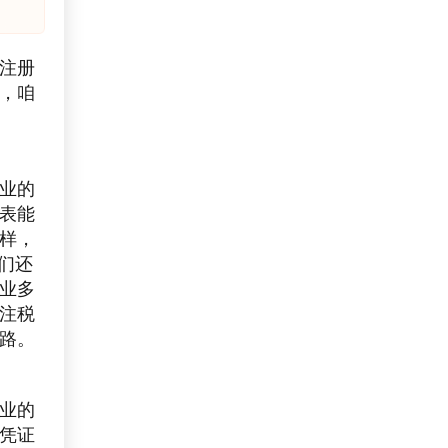
注册
，咱
业的
表能
样，
们还
业多
注税
路。
业的
凭证