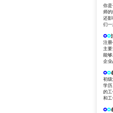
你是
师的
还影
们一
✪
✪
注册
主要
能够
企业
✪
✪
初级
学历
的工
和工
✪
✪