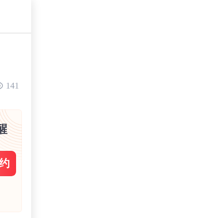
141
醒
约