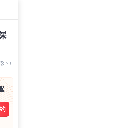
深
73
醒
约