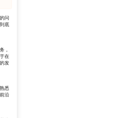
的问
到底
务，
于在
的发
熟悉
前沿