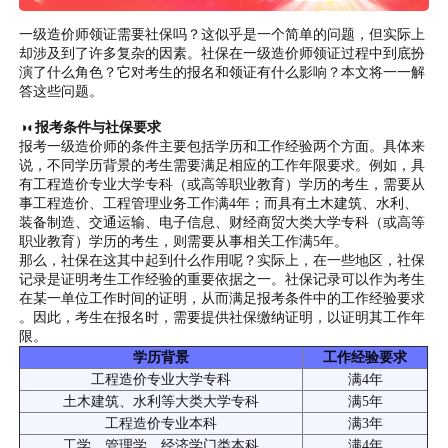
一级造价师领证需要社保吗？这似乎是一个简单的问题，但实际上
却涉及到了许多复杂的因素。社保在一级造价师领证过程中到底扮
演了什么角色？它对考生的报名和领证有什么影响？本文将一一解
答这些问题。
◑◐报考条件与社保要求
报考一级造价师的条件主要包括学历和工作经验两个方面。具体来
说，不同学历背景的考生需要满足相应的工作年限要求。例如，具
有工程造价专业大学专科（或高等职业教育）学历的考生，需要从
事工程造价、工程管理业务工作满4年；而具有土木建筑、水利、
装备制造、交通运输、电子信息、财经商贸大类大学专科（或高等
职业教育）学历的考生，则需要从事相关工作满5年。
那么，社保在这其中起到什么作用呢？实际上，在一些地区，社保
记录是证明考生工作经验的重要依据之一。社保记录可以作为考生
在某一单位工作时间的证明，从而满足报考条件中的工作经验要求
。因此，考生在报名时，需要提供社保缴纳证明，以证明其工作年
限。
学历背景
工作经验要求
工程造价专业大学专科
满4年
土木建筑、水利等大类大学专科
满5年
工程造价专业本科
满3年
工学、管理学、经济学门类本科
满4年