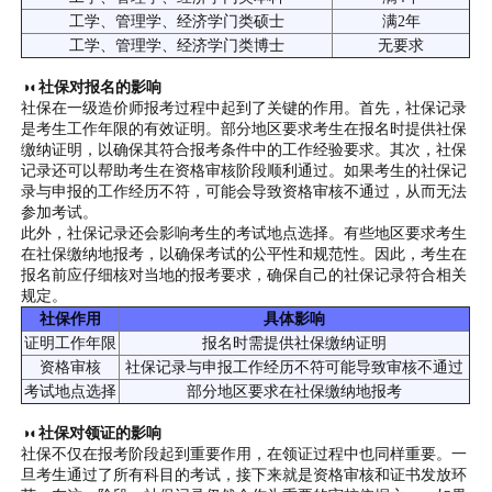
工学、管理学、经济学门类硕士
满2年
工学、管理学、经济学门类博士
无要求
◑◐社保对报名的影响
社保在一级造价师报考过程中起到了关键的作用。首先，社保记录
是考生工作年限的有效证明。部分地区要求考生在报名时提供社保
缴纳证明，以确保其符合报考条件中的工作经验要求。其次，社保
记录还可以帮助考生在资格审核阶段顺利通过。如果考生的社保记
录与申报的工作经历不符，可能会导致资格审核不通过，从而无法
参加考试。
此外，社保记录还会影响考生的考试地点选择。有些地区要求考生
在社保缴纳地报考，以确保考试的公平性和规范性。因此，考生在
报名前应仔细核对当地的报考要求，确保自己的社保记录符合相关
规定。
社保作用
具体影响
证明工作年限
报名时需提供社保缴纳证明
资格审核
社保记录与申报工作经历不符可能导致审核不通过
考试地点选择
部分地区要求在社保缴纳地报考
◑◐社保对领证的影响
社保不仅在报考阶段起到重要作用，在领证过程中也同样重要。一
旦考生通过了所有科目的考试，接下来就是资格审核和证书发放环