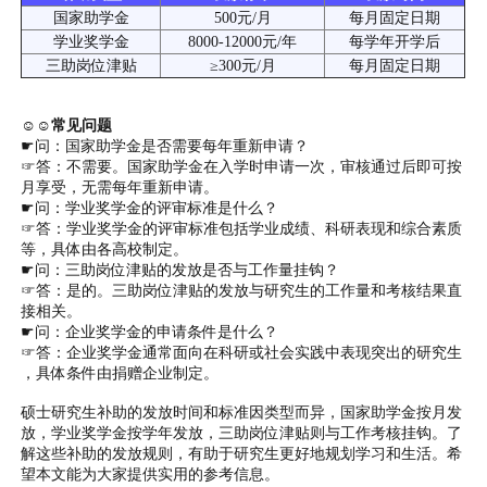
国家助学金
500元/月
每月固定日期
学业奖学金
8000-12000元/年
每学年开学后
三助岗位津贴
≥300元/月
每月固定日期
☺☺常见问题
☛问：国家助学金是否需要每年重新申请？
☞答：不需要。国家助学金在入学时申请一次，审核通过后即可按
月享受，无需每年重新申请。
☛问：学业奖学金的评审标准是什么？
☞答：学业奖学金的评审标准包括学业成绩、科研表现和综合素质
等，具体由各高校制定。
☛问：三助岗位津贴的发放是否与工作量挂钩？
☞答：是的。三助岗位津贴的发放与研究生的工作量和考核结果直
接相关。
☛问：企业奖学金的申请条件是什么？
☞答：企业奖学金通常面向在科研或社会实践中表现突出的研究生
，具体条件由捐赠企业制定。
硕士研究生补助的发放时间和标准因类型而异，国家助学金按月发
放，学业奖学金按学年发放，三助岗位津贴则与工作考核挂钩。了
解这些补助的发放规则，有助于研究生更好地规划学习和生活。希
望本文能为大家提供实用的参考信息。