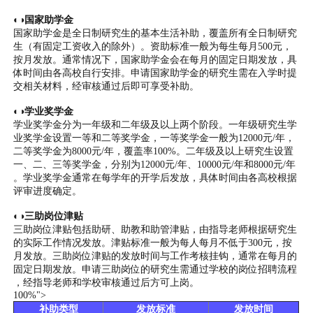
◐◑国家助学金
国家助学金是全日制研究生的基本生活补助，覆盖所有全日制研究
生（有固定工资收入的除外）。资助标准一般为每生每月500元，
按月发放。通常情况下，国家助学金会在每月的固定日期发放，具
体时间由各高校自行安排。申请国家助学金的研究生需在入学时提
交相关材料，经审核通过后即可享受补助。
◐◑学业奖学金
学业奖学金分为一年级和二年级及以上两个阶段。一年级研究生学
业奖学金设置一等和二等奖学金，一等奖学金一般为12000元/年，
二等奖学金为8000元/年，覆盖率100%。二年级及以上研究生设置
一、二、三等奖学金，分别为12000元/年、10000元/年和8000元/年
。学业奖学金通常在每学年的开学后发放，具体时间由各高校根据
评审进度确定。
◐◑三助岗位津贴
三助岗位津贴包括助研、助教和助管津贴，由指导老师根据研究生
的实际工作情况发放。津贴标准一般为每人每月不低于300元，按
月发放。三助岗位津贴的发放时间与工作考核挂钩，通常在每月的
固定日期发放。申请三助岗位的研究生需通过学校的岗位招聘流程
，经指导老师和学校审核通过后方可上岗。
100%">
补助类型
发放标准
发放时间