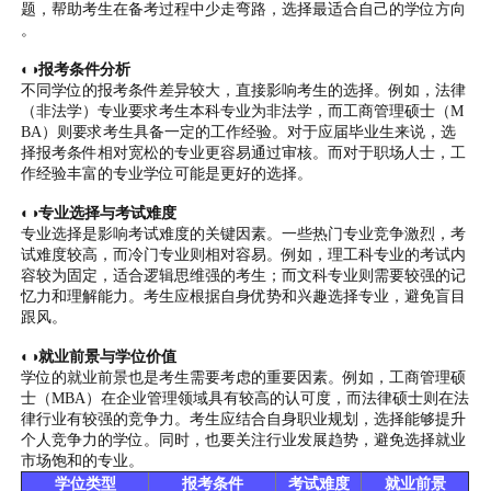
题，帮助考生在备考过程中少走弯路，选择最适合自己的学位方向
。
◐◑报考条件分析
不同学位的报考条件差异较大，直接影响考生的选择。例如，法律
（非法学）专业要求考生本科专业为非法学，而工商管理硕士（M
BA）则要求考生具备一定的工作经验。对于应届毕业生来说，选
择报考条件相对宽松的专业更容易通过审核。而对于职场人士，工
作经验丰富的专业学位可能是更好的选择。
◐◑专业选择与考试难度
专业选择是影响考试难度的关键因素。一些热门专业竞争激烈，考
试难度较高，而冷门专业则相对容易。例如，理工科专业的考试内
容较为固定，适合逻辑思维强的考生；而文科专业则需要较强的记
忆力和理解能力。考生应根据自身优势和兴趣选择专业，避免盲目
跟风。
◐◑就业前景与学位价值
学位的就业前景也是考生需要考虑的重要因素。例如，工商管理硕
士（MBA）在企业管理领域具有较高的认可度，而法律硕士则在法
律行业有较强的竞争力。考生应结合自身职业规划，选择能够提升
个人竞争力的学位。同时，也要关注行业发展趋势，避免选择就业
市场饱和的专业。
学位类型
报考条件
考试难度
就业前景