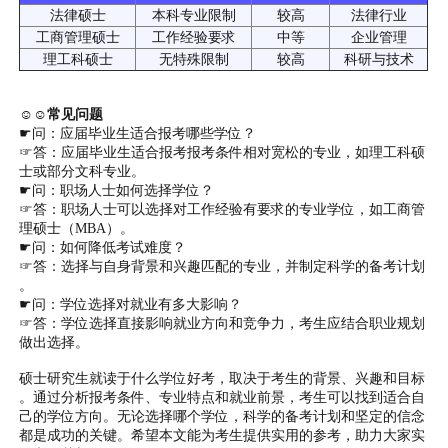
法律硕士
本科专业限制
较高
法律行业
工商管理硕士
工作经验要求
中等
企业管理
理工科硕士
无特殊限制
较高
科研与技术
☺☺常见问题
☛问：应届毕业生适合报考哪些学位？
☞答：应届毕业生适合报考报考条件相对宽松的专业，如理工科硕
士或部分文科专业。
☛问：职场人士如何选择学位？
☞答：职场人士可以选择对工作经验有要求的专业学位，如工商管
理硕士（MBA）。
☛问：如何降低考试难度？
☞答：选择与自身背景和兴趣匹配的专业，并制定科学的备考计划
。
☛问：学位选择对就业有多大影响？
☞答：学位选择直接影响就业方向和竞争力，考生应结合职业规划
做出选择。
硕士研究生就读于什么学位好考，取决于考生的背景、兴趣和目标
。通过分析报考条件、专业特点和就业前景，考生可以找到适合自
己的学位方向。无论选择哪个学位，科学的备考计划和坚定的信念
都是成功的关键。希望本文能为考生提供实用的参考，助力大家实