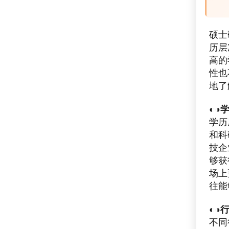
硕士
历层
高的
性也
地了
◐◑
学历
和科
技企
够获
场上
往能
◐◑
不同