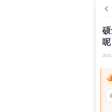
硕
呢
2025