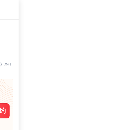
293
约