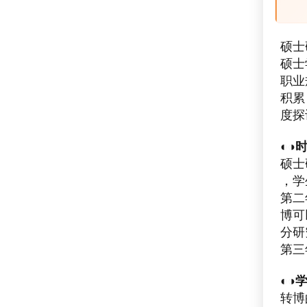
硕士
硕士
职业
积累
度探
◐◑
硕士
，学
第二
博可
分研
第三
◐◑
转博