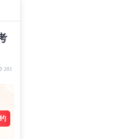
考
281
约