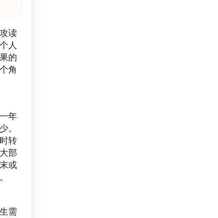
攻读
个人
果的
个角
一年
少。
时转
大部
末或
。
生需