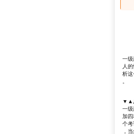
一级
人的
析这
。
▼▲
一级
加四
个考
，当