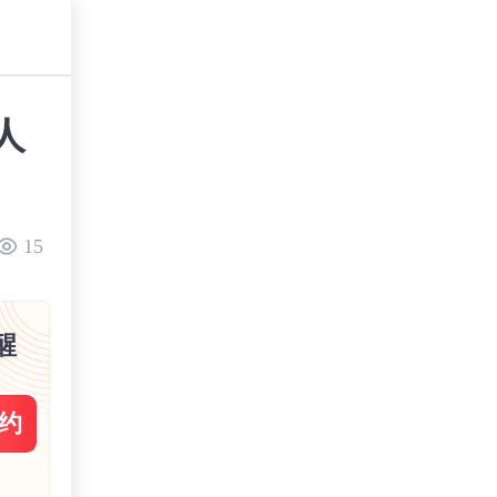
人
15
醒
约