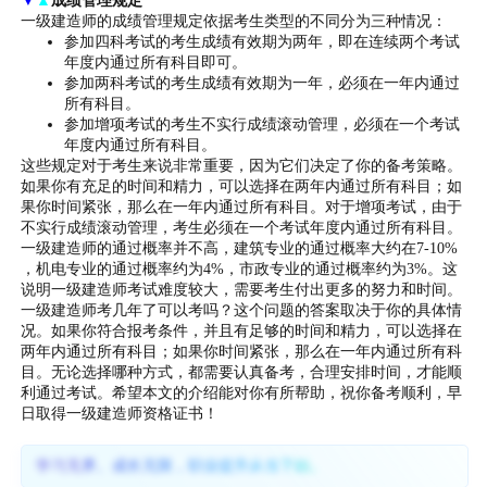
▼
▲
成绩管理规定
一级建造师的成绩管理规定依据考生类型的不同分为三种情况：
参加四科考试的考生成绩有效期为两年，即在连续两个考试
年度内通过所有科目即可。
参加两科考试的考生成绩有效期为一年，必须在一年内通过
所有科目。
参加增项考试的考生不实行成绩滚动管理，必须在一个考试
年度内通过所有科目。
这些规定对于考生来说非常重要，因为它们决定了你的备考策略。
如果你有充足的时间和精力，可以选择在两年内通过所有科目；如
果你时间紧张，那么在一年内通过所有科目。对于增项考试，由于
不实行成绩滚动管理，考生必须在一个考试年度内通过所有科目。
一级建造师的通过概率并不高，建筑专业的通过概率大约在7-10%
，机电专业的通过概率约为4%，市政专业的通过概率约为3%。这
说明一级建造师考试难度较大，需要考生付出更多的努力和时间。
一级建造师考几年了可以考吗？这个问题的答案取决于你的具体情
况。如果你符合报考条件，并且有足够的时间和精力，可以选择在
两年内通过所有科目；如果你时间紧张，那么在一年内通过所有科
目。无论选择哪种方式，都需要认真备考，合理安排时间，才能顺
利通过考试。希望本文的介绍能对你有所帮助，祝你备考顺利，早
日取得一级建造师资格证书！
学习无界、成长无限，职业提升从当下始。