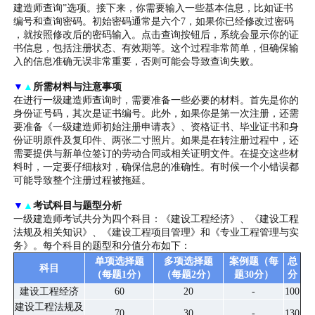
建造师查询”选项。接下来，你需要输入一些基本信息，比如证书
编号和查询密码。初始密码通常是六个7，如果你已经修改过密码
，就按照修改后的密码输入。点击查询按钮后，系统会显示你的证
书信息，包括注册状态、有效期等。这个过程非常简单，但确保输
入的信息准确无误非常重要，否则可能会导致查询失败。
▼
▲
所需材料与注意事项
在进行一级建造师查询时，需要准备一些必要的材料。首先是你的
身份证号码，其次是证书编号。此外，如果你是第一次注册，还需
要准备《一级建造师初始注册申请表》、资格证书、毕业证书和身
份证明原件及复印件、两张二寸照片。如果是在转注册过程中，还
需要提供与新单位签订的劳动合同或相关证明文件。在提交这些材
料时，一定要仔细核对，确保信息的准确性。有时候一个小错误都
可能导致整个注册过程被拖延。
▼
▲
考试科目与题型分析
一级建造师考试共分为四个科目：《建设工程经济》、《建设工程
法规及相关知识》、《建设工程项目管理》和《专业工程管理与实
务》。每个科目的题型和分值分布如下：
单项选择题
多项选择题
案例题（每
总
科目
（每题1分）
（每题2分）
题30分）
分
建设工程经济
60
20
-
100
建设工程法规及
70
30
-
130