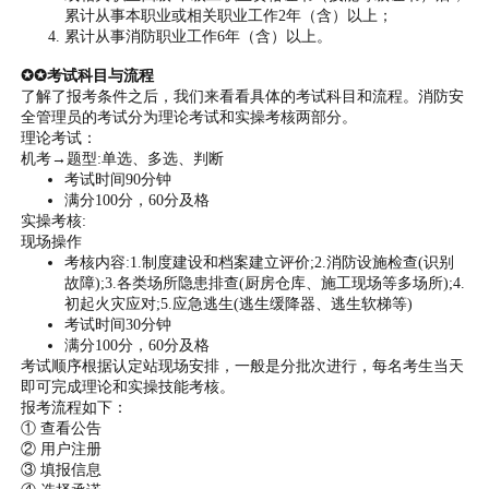
累计从事本职业或相关职业工作2年（含）以上；
累计从事消防职业工作6年（含）以上。
✪✪考试科目与流程
了解了报考条件之后，我们来看看具体的考试科目和流程。消防安
全管理员的考试分为理论考试和实操考核两部分。
理论考试：
机考→题型:单选、多选、判断
考试时间90分钟
满分100分，60分及格
实操考核:
现场操作
考核内容:1.制度建设和档案建立评价;2.消防设施检查(识别
故障);3.各类场所隐患排查(厨房仓库、施工现场等多场所);4.
初起火灾应对;5.应急逃生(逃生缓降器、逃生软梯等)
考试时间30分钟
满分100分，60分及格
考试顺序根据认定站现场安排，一般是分批次进行，每名考生当天
即可完成理论和实操技能考核。
报考流程如下：
① 查看公告
② 用户注册
③ 填报信息