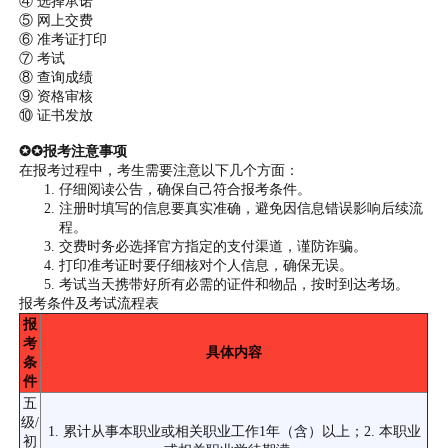
④ 选择承诺
⑤ 网上交费
⑥ 准考证打印
⑦ 考试
⑧ 查询成绩
⑨ 资格审核
⑩ 证书发放
✪✪报考注意事项
在报考过程中，考生需要注意以下几个方面：
仔细阅读公告，确保自己符合报考条件。
注册时填写的信息要真实准确，避免因信息错误影响后续流
程。
交费时务必选择官方指定的支付渠道，谨防诈骗。
打印准考证时要仔细核对个人信息，确保无误。
考试当天携带好所有必需的证件和物品，按时到达考场。
报考条件及考试流程表
报
考
具体内容
条
件
五
级/
1. 累计从事本职业或相关职业工作1年（含）以上；2. 本职业
初