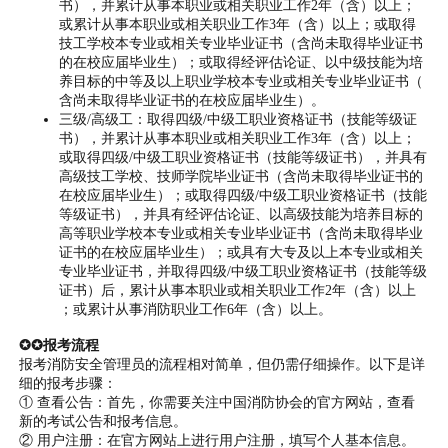
书），并累计从事本职业或相关职业工作2年（含）以上；
或累计从事本职业或相关职业工作3年（含）以上；或取得
技工学校本专业或相关专业毕业证书（含尚未取得毕业证书
的在校应届毕业生）；或取得经评估论证、以中级技能为培
养目标的中等及以上职业学校本专业或相关专业毕业证书（
含尚未取得毕业证书的在校应届毕业生）。
三级/高级工：取得四级/中级工职业资格证书（技能等级证
书），并累计从事本职业或相关职业工作3年（含）以上；
或取得四级/中级工职业资格证书（技能等级证书），并具有
高级技工学校、技师学院毕业证书（含尚未取得毕业证书的
在校应届毕业生）；或取得四级/中级工职业资格证书（技能
等级证书），并具有经评估论证、以高级技能为培养目标的
高等职业学校本专业或相关专业毕业证书（含尚未取得毕业
证书的在校应届毕业生）；或具有大专及以上本专业或相关
专业毕业证书，并取得四级/中级工职业资格证书（技能等级
证书）后，累计从事本职业或相关职业工作2年（含）以上
；或累计从事消防职业工作6年（含）以上。
✪✪报考流程
报考消防安全管理员的流程相对简单，但仍需仔细操作。以下是详
细的报考步骤：
① 查看公告：首先，你需要关注中国消防协会的官方网站，查看
新的考试公告和报考信息。
② 用户注册：在官方网站上进行用户注册，填写个人基本信息。