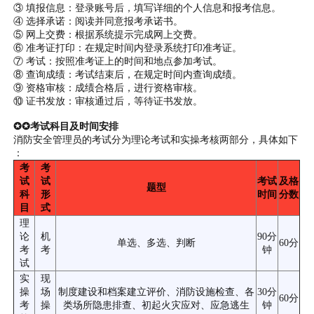
③ 填报信息：登录账号后，填写详细的个人信息和报考信息。
④ 选择承诺：阅读并同意报考承诺书。
⑤ 网上交费：根据系统提示完成网上交费。
⑥ 准考证打印：在规定时间内登录系统打印准考证。
⑦ 考试：按照准考证上的时间和地点参加考试。
⑧ 查询成绩：考试结束后，在规定时间内查询成绩。
⑨ 资格审核：成绩合格后，进行资格审核。
⑩ 证书发放：审核通过后，等待证书发放。
✪✪考试科目及时间安排
消防安全管理员的考试分为理论考试和实操考核两部分，具体如下
：
考
考
试
试
考试
及格
题型
科
形
时间
分数
目
式
理
论
机
90分
单选、多选、判断
60分
考
考
钟
试
实
现
操
场
制度建设和档案建立评价、消防设施检查、各
30分
60分
考
操
类场所隐患排查、初起火灾应对、应急逃生
钟