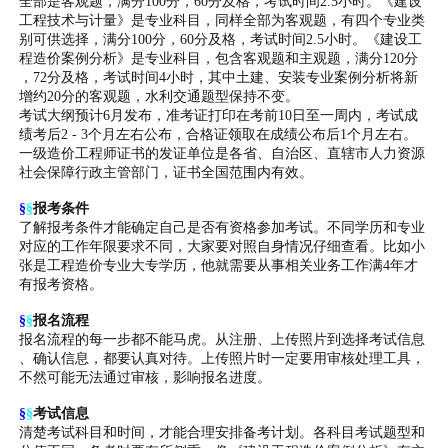
全部是客观题，满分100分，60分及格，考试时间2.5小时。《建设
工程技术与计量》是专业科目，同样全部为客观题，有四个专业类
别可供选择，满分100分，60分及格，考试时间2.5小时。《建设工
程造价案例分析》是专业科目，包含客观题和主观题，满分120分
，72分及格，考试时间4小时，其中土建、安装专业案例分析将新
增约20分的客观题，水利交通题型保持不变。
考试大纲预计6月发布，准考证打印在考前10日至一周内，考试成
绩考后2 - 3个月左右公布，合格证领取在成绩公布后1个月左右。
一级造价工程师证书的发证单位是各省、自治区、直辖市人力资源
社会保障行政主管部门，证书全国范围内有效。
§
§
报考条件
了解报考条件才能确定自己是否有资格参加考试。不同学历和专业
对应的工作年限要求不同，大家要对照自身情况仔细查看。比如小
张是工程造价专业大专学历，他就需要从事相关业务工作满4年才
有报考资格。
§
§
报名流程
报名流程的每一步都不能马虎。从注册、上传照片到选择考试信息
、确认信息，都要认真对待。上传照片时一定要用审核处理工具，
不然可能无法通过审核，影响报名进度。
§
§
考试信息
清楚考试科目和时间，才能合理安排备考计划。各科目考试题型和