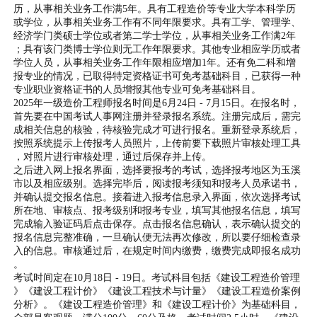
历，从事相关业务工作满5年。具有工程造价等专业大学本科学历
或学位，从事相关业务工作有不同年限要求。具有工学、管理学、
经济学门类硕士学位或者第二学士学位，从事相关业务工作满2年
；具有该门类博士学位则无工作年限要求。其他专业相应学历或者
学位人员，从事相关业务工作年限相应增加1年。还有免二科和增
报专业的情况，已取得特定资格证书可免考基础科目，已获得一种
专业职业资格证书的人员增报其他专业可免考基础科目。
2025年一级造价工程师报名时间是6月24日 - 7月15日。在报名时，
首先要在中国考试人事网注册并登录报名系统。注册完成后，需完
成相关信息的核验，待核验完成才可进行报名。重新登录系统后，
按照系统提示上传报考人员照片，上传前要下载照片审核处理工具
，对照片进行审核处理，通过后保存并上传。
之后进入网上报名界面，选择要报考的考试，选择报考地区为玉溪
市以及相应级别。选择完毕后，阅读报考须知和报考人员承诺书，
并确认提交报名信息。接着进入报考信息录入界面，依次选择考试
所在地、审核点、报考级别和报考专业，填写其他报名信息，填写
完成输入验证码后点击保存。点击报名信息确认，表示确认提交的
报名信息完整准确，一旦确认便无法再次修改，所以要仔细检查录
入的信息。审核通过后，在规定时间内缴费，缴费完成即报名成功
。
考试时间定在10月18日 - 19日。考试科目包括《建设工程造价管理
》《建设工程计价》《建设工程技术与计量》《建设工程造价案例
分析》。《建设工程造价管理》和《建设工程计价》为基础科目，