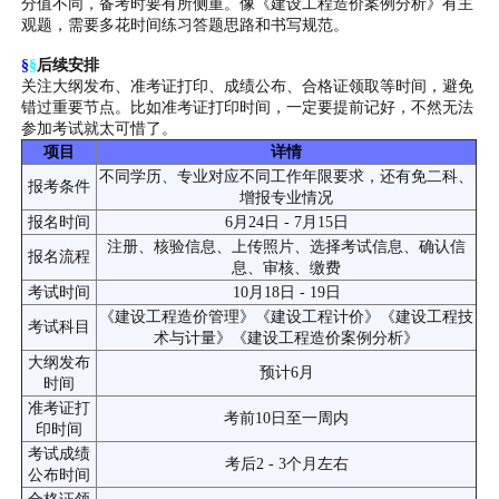
分值不同，备考时要有所侧重。像《建设工程造价案例分析》有主
观题，需要多花时间练习答题思路和书写规范。
§
§
后续安排
关注大纲发布、准考证打印、成绩公布、合格证领取等时间，避免
错过重要节点。比如准考证打印时间，一定要提前记好，不然无法
参加考试就太可惜了。
项目
详情
不同学历、专业对应不同工作年限要求，还有免二科、
报考条件
增报专业情况
报名时间
6月24日 - 7月15日
注册、核验信息、上传照片、选择考试信息、确认信
报名流程
息、审核、缴费
考试时间
10月18日 - 19日
《建设工程造价管理》《建设工程计价》《建设工程技
考试科目
术与计量》《建设工程造价案例分析》
大纲发布
预计6月
时间
准考证打
考前10日至一周内
印时间
考试成绩
考后2 - 3个月左右
公布时间