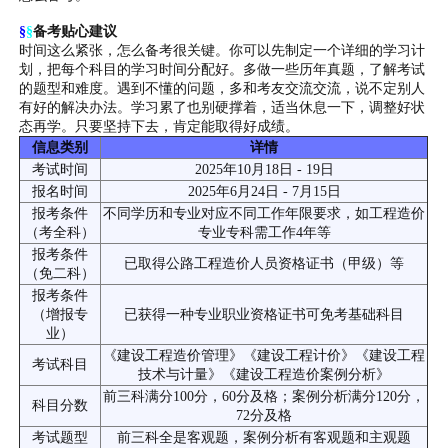
§
§
备考贴心建议
时间这么紧张，怎么备考很关键。你可以先制定一个详细的学习计
划，把每个科目的学习时间分配好。多做一些历年真题，了解考试
的题型和难度。遇到不懂的问题，多和考友交流交流，说不定别人
有好的解决办法。学习累了也别硬撑着，适当休息一下，调整好状
态再学。只要坚持下去，肯定能取得好成绩。
信息类别
详情
考试时间
2025年10月18日 - 19日
报名时间
2025年6月24日 - 7月15日
报考条件
不同学历和专业对应不同工作年限要求，如工程造价
（考全科）
专业专科需工作4年等
报考条件
已取得公路工程造价人员资格证书（甲级）等
（免二科）
报考条件
（增报专
已获得一种专业职业资格证书可免考基础科目
业）
《建设工程造价管理》《建设工程计价》《建设工程
考试科目
技术与计量》《建设工程造价案例分析》
前三科满分100分，60分及格；案例分析满分120分，
科目分数
72分及格
考试题型
前三科全是客观题，案例分析有客观题和主观题