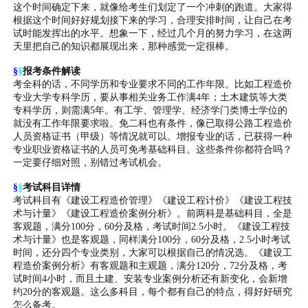
这个时间确定下来，就像给考生们划定了一个冲刺的跑道。大家得
根据这个时间好好规划接下来的学习，合理安排时间，让自己在考
试时能发挥出的水平。想象一下，经过几个月的努力学习，在这两
天里把自己的知识都展现出来，那种感觉一定很棒。
§
§
报考条件解读
考全科的话，不同学历和专业要求不同的工作年限。比如工程造价
专业大学专科学历，要从事相关业务工作满4年；土木建筑等大类
专科学历，则需满5年。有工学、管理学、经济学门类博士学位的
就没有工作年限要求啦。免二科也有条件，像已取得公路工程造价
人员资格证书（甲级）等情况就可以。增报专业的话，已获得一种
专业职业资格证书的人员可免考基础科目。这些条件你都符合吗？
一定要仔细对照，别错过考试机会。
§
§
考试科目详情
考试科目有《建设工程造价管理》《建设工程计价》《建设工程技
术与计量》《建设工程造价案例分析》。前两科是基础科目，全是
客观题，满分100分，60分及格，考试时间2.5小时。《建设工程技
术与计量》也是客观题，同样满分100分，60分及格，2.5小时考试
时间，还分四个专业类别，大家可以根据自己的情况选。《建设工
程造价案例分析》有客观题和主观题，满分120分，72分及格，考
试时间4小时，而且土建、安装专业案例分析还有新变化，会新增
约20分的客观题。这么多科目，每个都有自己的特点，得好好研究
怎么备考。