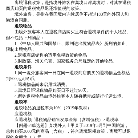
离境退税政策，是指境外旅客在离境口岸离境时，对其在退税
商店购买的退税物品退还增值税的政策。
境外旅客，是指在我国境内连续居住不超过183天的外国人和
港澳台同胞。
退税物品
由境外旅客本人在退税商店购买且符合退税条件的个人物品。
但不包括下列物品：
1.《中华人民共和国禁止、限制进出境物品表》所列的禁止、
限制出境物品；
2.退税商店销售的适用免税政策的物品；
3.财政部、海关总署、国家税务总局规定的其他物品。
退税条件
1.同一境外旅客同一日在同一退税商店购买的退税物品金额达
到500元人民币。
2.退税物品尚未启用或消费。
3.离境日距退税物品购买日不超过90天。
4.所购退税物品由境外旅客本人随身携带或随行托运出境。
退税率
退税物品的退税率为10%（2019年教材）
应退税额
应退税额=退税物品销售发票金额（含增值税）×退税率
【例题64单选题】某境外人士甲某于2019年3月到中国旅游，
总共购买3000元的商品（含税），符合离境退税政策，离境可以退
税的金额为（ ）元。