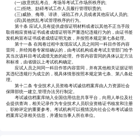
(一)故意扰乱考点、考场等考试工作场所秩序的;
(二)拒绝、妨碍考试工作人员履行管理职责的;
(三)威胁、侮辱、诽谤、诬陷工作人员或者其他应试人员的;
(四)其他扰乱考试管理秩序的行为。
第十条 应试人员有提供虚假证明材料或者以其他不正当手段
取得相应资格证书或者成绩证明等严重违纪违规行为的，由证书签
发机构宣布证书或者成绩证明无效，并按照本规定第七条处理。
第十一条 在阅卷过程中发现应试人员之间同一科目作答内容
雷同，并经阅卷专家组确认的，由考试机构或者考试主管部门给予
其当次该科目考试成绩无效的处理。作答内容雷同的具体认定方法
和标准，由省级以上考试机构确定。
应试人员之间同一科目作答内容雷同，并有其他相关证据证明
其违纪违规行为成立的，视具体情形按照本规定第七条、第八条处
理。
第十二条 专业技术人员资格考试诚信档案库由人力资源社会
保障部统一建立,管理办法另行制定。
考试诚信档案库纳入全国信用信息共享平台，向用人单位及社
会提供查询，相关记录作为专业技术人员职业资格证书核发和注册
、职称评定的重要参考。考试机构可以视情况向社会公布考试诚信
档案库记录相关信息，并通知当事人所在单位。