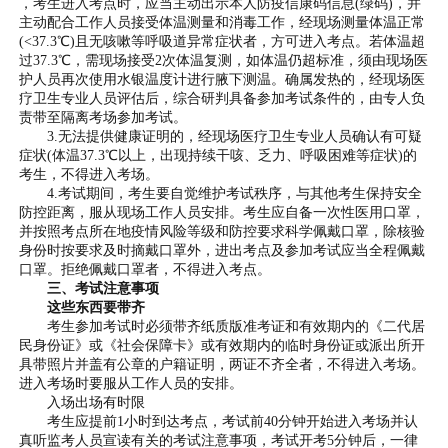
，考生进入考点时，应当主动出示本人防疫信康码信息(绿码)，并
主动配合工作人员接受体温测量和消毒工作，经现场测量体温正常
(<37.3℃)且无咳嗽等呼吸道异常症状者，方可进入考点。若体温超
过37.3℃，需现场接受2次体温复测，如体温仍超标准，须由现场医
护人员再次使用水银温度计进行腋下测温。确属发热的，经现场医
疗卫生专业人员评估后，综合研判具备参加考试条件的，由专人负
责带至隔离考场参加考试。
3.无法提供健康证明的，经现场医疗卫生专业人员确认有可疑
症状(体温37.3℃以上，出现持续干咳、乏力、呼吸困难等症状)的
考生，不得进入考场。
4.考试期间，考生要自觉维护考试秩序，与其他考生保持安全
防控距离，服从现场工作人员安排。考生应自备一次性医用口罩，
并按照考点所在地疫情风险等级和防控要求科学佩戴口罩，除核验
身份时按要求及时摘戴口罩外，进出考点及参加考试应当全程佩戴
口罩。拒绝佩戴口罩者，不得进入考点。
三、考试注意事项
这些东西要带齐
考生参加考试时必须带齐纸质版准考证和有效期内的《二代居
民身份证》或《社会保障卡》或有效期内的临时身份证或派出所开
具带照片并盖有公章的户籍证明，两证不齐全者，不得进入考场。
进入考场时要服从工作人员的安排。
入场出场有时限
考生应提前1小时到达考点，考试前40分钟开始进入考场并认
真听监考人员宣读有关的考试注意事项，考试开考5分钟后，一律