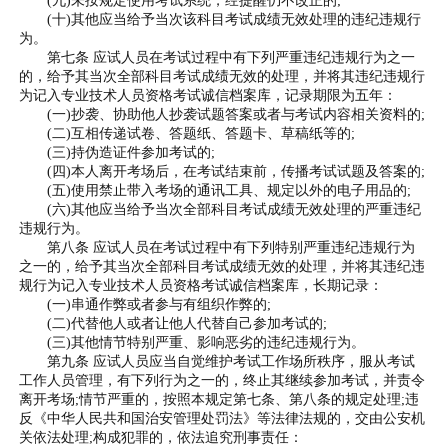
(十)其他应当给予当次该科目考试成绩无效处理的违纪违规行
为。
第七条 应试人员在考试过程中有下列严重违纪违规行为之一
的，给予其当次全部科目考试成绩无效的处理，并将其违纪违规行
为记入专业技术人员资格考试诚信档案库，记录期限为五年：
(一)抄袭、协助他人抄袭试题答案或者与考试内容相关资料的;
(二)互相传递试卷、答题纸、答题卡、草稿纸等的;
(三)持伪造证件参加考试的;
(四)本人离开考场后，在考试结束前，传播考试试题及答案的;
(五)使用禁止带入考场的通讯工具、规定以外的电子用品的;
(六)其他应当给予当次全部科目考试成绩无效处理的严重违纪
违规行为。
第八条 应试人员在考试过程中有下列特别严重违纪违规行为
之一的，给予其当次全部科目考试成绩无效的处理，并将其违纪违
规行为记入专业技术人员资格考试诚信档案库，长期记录：
(一)串通作弊或者参与有组织作弊的;
(二)代替他人或者让他人代替自己参加考试的;
(三)其他情节特别严重、影响恶劣的违纪违规行为。
第九条 应试人员应当自觉维护考试工作场所秩序，服从考试
工作人员管理，有下列行为之一的，终止其继续参加考试，并责令
离开考场;情节严重的，按照本规定第七条、第八条的规定处理;违
反《中华人民共和国治安管理处罚法》等法律法规的，交由公安机
关依法处理;构成犯罪的，依法追究刑事责任：