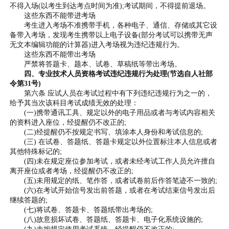
不得入场(以考生到达考点时间为准);考试期间，不得提前退场。
这些东西不能带进考场
考生进入考场不准携带手机，各种电子、通信、存储或其它设
备带入考场，发现考生携带以上电子设备(部分考试可以携带无声
无文本编辑功能的计算器)进入考场视为违纪违规行为。
这些东西不能带出考场
严禁将答题卡、题本、试卷、草稿纸等带出考场。
四、专业技术人员资格考试违纪违规行为处理(节选自人社部
令第31号)
第六条 应试人员在考试过程中有下列违纪违规行为之一的，
给予其当次该科目考试成绩无效的处理：
(一)携带通讯工具、规定以外的电子用品或者与考试内容相关
的资料进入座位，经提醒仍不改正的;
(二)经提醒仍不按规定书写、填涂本人身份和考试信息的;
(三) 在试卷、答题纸、答题卡规定以外位置标注本人信息或者
其他特殊标记的;
(四)未在规定座位参加考试，或者未经考试工作人员允许擅自
离开座位或者考场，经提醒仍不改正的;
(五)未用规定的纸、笔作答，或者试卷前后作答笔迹不一致的;
(六)在考试开始信号发出前答题，或者在考试结束信号发出后
继续答题的;
(七)将试卷、答题卡、答题纸带出考场的;
(八)故意损坏试卷、答题纸、答题卡、电子化系统设施的;
(九)未按规定使用考试系统，经提醒仍不改正的;