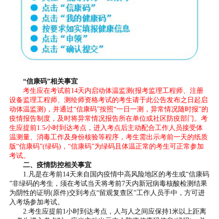
“信康码”相关事宜
考生应在考试前14天内启动体温监测(报考监理工程师、注册
设备监理工程师、测绘师资格考试的考生请于此公告发布之日起启
动体温监测)，并通过“信康码”按照“一日一测，异常情况随时报”的
疫情报告制度，及时将异常情况报告所在单位或社区防疫部门。考
生应提前1.5小时到达考点，进入考点后主动配合工作人员接受体
温测量、消毒工作及身份核验等程序，考生需出示考前一天的纸质
版“信康码”(绿码)，“信康码”为绿码且体温正常的考生可正常参加
考试。
二、疫情防控相关事宜
1.凡是在考前14天来自国内疫情中高风险地区的考生或“信康码
”非绿码的考生，须在考试当天将考前7天内新冠病毒核酸检测结果
为阴性的证明(原件)交到考点“留观复查区”工作人员手中，方可进
入考场参加考试。
2.考生应提前1小时到达考点，人与人之间应保持1米以上距离